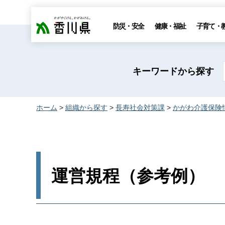
香川県
防災・安全
健康・福祉
子育て・
キーワードから探す
ホーム
>
組織から探す
>
長寿社会対策課
>
かがわ介護保険
運営規程（参考例）