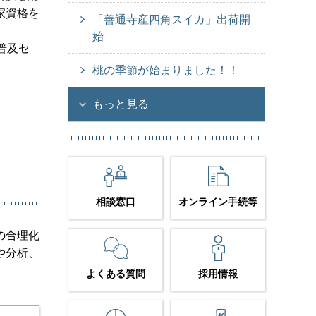
家資格を
「善通寺産四角スイカ」出荷開
始
普及セ
桃の季節が始まりました！！
もっと見る
相談窓口
オンライン手続等
の合理化
や分析、
よくある質問
採用情報