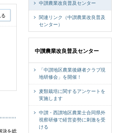
中讃農業改良普及センター
見る
関連リンク（中讃農業改良普及
センター）
中讃農業改良普及センター
「中讃地区農業後継者クラブ現
地研修会」を開催！
麦類栽培に関するアンケートを
実施します
中讃・西讃地区農業士合同県外
視察研修で経営姿勢に刺激を受
ける
解決を総