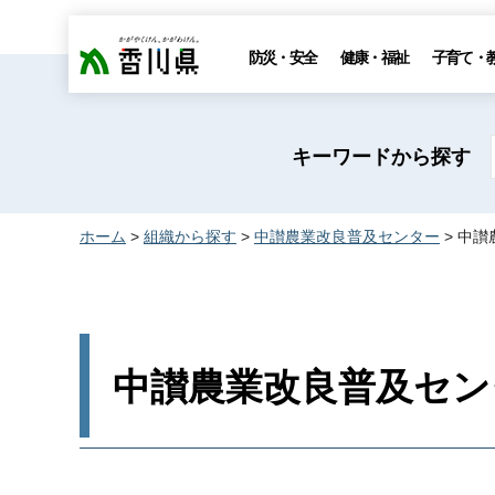
香川県
防災・安全
健康・福祉
子育て・
キーワードから探す
ホーム
>
組織から探す
>
中讃農業改良普及センター
> 中
中讃農業改良普及セン