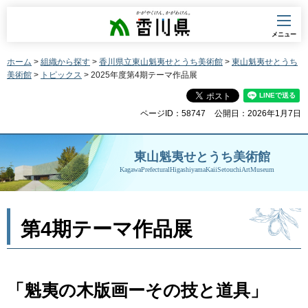
香川県
メニュー
ホーム
>
組織から探す
>
香川県立東山魁夷せとうち美術館
>
東山魁夷せとうち
美術館
>
トピックス
> 2025年度第4期テーマ作品展
ページID：58747
公開日：2026年1月7日
東山魁夷せとうち美術館
KagawaPrefecturalHigashiyamaKaiiSetouchiArtMuseum
第4期テーマ作品展
「魁夷の木版画ーその技と道具」