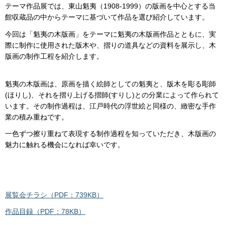
テーマ作品展では、東山魁夷（1908-1999）の版画を中心とする当
館収蔵品の中からテーマに基づいて作品を選び紹介しています。
今回は「魁夷の木版画」をテーマに魁夷の木版画作品とともに、実
際に制作に使用された版木や、摺りの道具などの資料を展示し、木
版画の制作工程を紹介します。
魁夷の木版画は、原画を描く絵師としての魁夷と、版木を彫る彫師
(ほりし)、それを摺り上げる摺師(すりし)との分業によって作られて
います。その制作過程は、江戸時代の浮世絵と同様の、緻密な手作
業の積み重ねです。
一色ずつ擦り重ねて表現する制作過程を知っていただき、木版画の
魅力に触れる機会になれば幸いです。
展覧会チラシ（PDF：739KB）
作品目録（PDF：78KB）