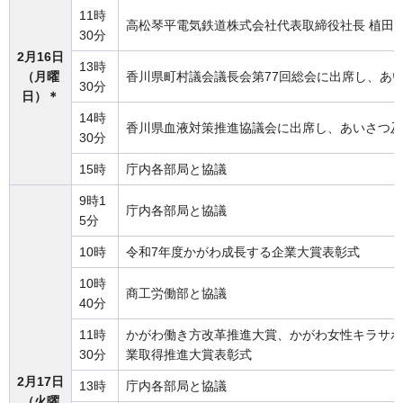
11時
高松琴平電気鉄道株式会社代表取締役社長 植田
30分
2月16日
13時
（月曜
香川県町村議会議長会第77回総会に出席し、あ
30分
日）＊
14時
香川県血液対策推進協議会に出席し、あいさつ及
30分
15時
庁内各部局と協議
9時1
庁内各部局と協議
5分
10時
令和7年度かがわ成長する企業大賞表彰式
10時
商工労働部と協議
40分
11時
かがわ働き方改革推進大賞、かがわ女性キラサポ
30分
業取得推進大賞表彰式
2月17日
13時
庁内各部局と協議
（火曜