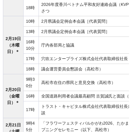
2026年度香川ベトナム平和友好連絡会議（KV
18時
さつ
10時
2月県議会定例会本会議［代表質問］
13時
2月県議会定例会本会議［代表質問］
2月19日
16時
（木曜
庁内各部局と協議
10分
日）＊
17時
穴吹エンタープライズ株式会社代表取締役社長 
18時
議会運営委員会懇談会（高松市）
9時3
高松市在住の県民と意見交換（高松市）
0分
2月20日
（金曜
16時
全国道路利用者会議最高顧問 古賀誠氏と面談（
日）＊
トラスト・キャピタル株式会社代表取締役社長兼
17時
談
9時4
「フラワーフェスティバルかがわ2026、たかまつ
2月21日
5分
プニングセレモニー（以下、高松市）
（土曜