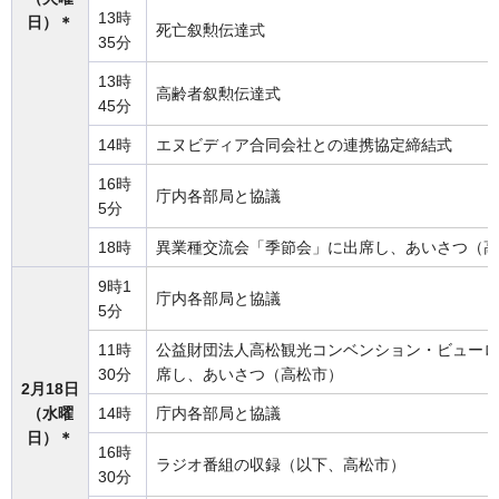
13時
日）＊
死亡叙勲伝達式
35分
13時
高齢者叙勲伝達式
45分
14時
エヌビディア合同会社との連携協定締結式
16時
庁内各部局と協議
5分
18時
異業種交流会「季節会」に出席し、あいさつ（高
9時1
庁内各部局と協議
5分
11時
公益財団法人高松観光コンベンション・ビューロ
30分
席し、あいさつ（高松市）
2月18日
（水曜
14時
庁内各部局と協議
日）＊
16時
ラジオ番組の収録（以下、高松市）
30分