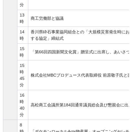
分
13
商工労働部と協議
時
14
香川県砕石事業協同組合との「大規模災害発生時にお
時
する協定」締結式
15
「第66回四国新聞文化賞」贈呈式に出席し、あいさつ
時
15
時
株式会社MBCプロデュース代表取締役 前原敬子氏と面
45
分
16
時
高松商工会議所第184回通常議員総会及び懇親会に出
40
分
8
時
「ポケモンローカルActs物産展」オープニングセレ