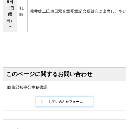
9日
（日
11
菊井雄二氏旭日双光章受章記念祝賀会に出席し、あい
曜
時
日）
＊
このページに関するお問い合わせ
総務部知事公室秘書課