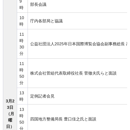
9
部長会議
時
10
庁内各部局と協議
時
11
時
公益社団法人2025年日本国際博覧会協会副事務総長 
30
分
11
時
株式会社菅組代表取締役社長 菅徹夫氏らと面談
50
分
13
定例記者会見
時
3月2
3日
13
（月
時
四国地方整備局長 豊口佳之氏と面談
曜
50
日）
分