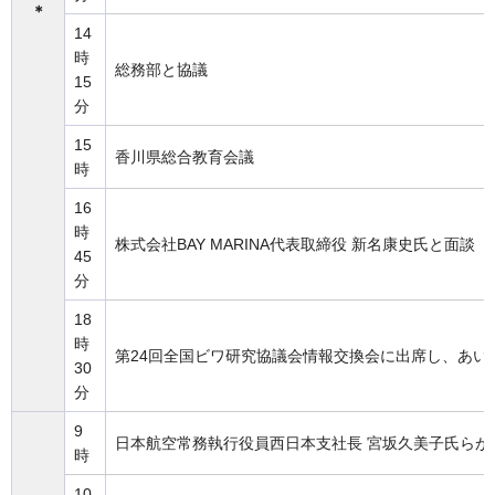
＊
14
時
総務部と協議
15
分
15
香川県総合教育会議
時
16
時
株式会社BAY MARINA代表取締役 新名康史氏と面談
45
分
18
時
第24回全国ビワ研究協議会情報交換会に出席し、あい
30
分
9
日本航空常務執行役員西日本支社長 宮坂久美子氏らが
時
10