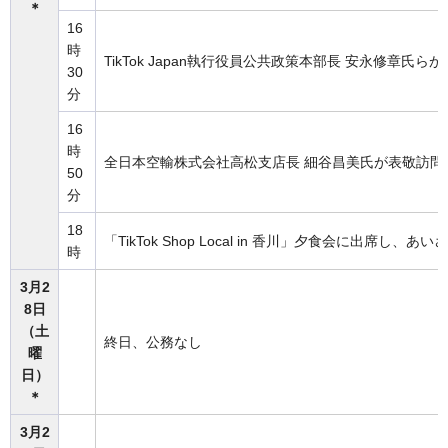
＊
16
時
TikTok Japan執行役員公共政策本部長 安永修章氏ら
30
分
16
時
全日本空輸株式会社高松支店長 細谷昌美氏が表敬訪問
50
分
18
「TikTok Shop Local in 香川」夕食会に出席し、
時
3月2
8日
（土
終日、公務なし
曜
日）
＊
3月2