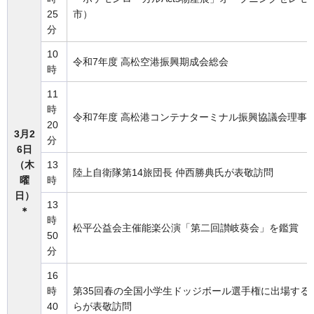
25
市）
分
10
令和7年度 高松空港振興期成会総会
時
11
時
令和7年度 高松港コンテナターミナル振興協議会理事
20
3月2
分
6日
（木
13
陸上自衛隊第14旅団長 仲西勝典氏が表敬訪問
曜
時
日）
13
＊
時
松平公益会主催能楽公演「第二回讃岐葵会」を鑑賞
50
分
16
時
第35回春の全国小学生ドッジボール選手権に出場する
40
らが表敬訪問