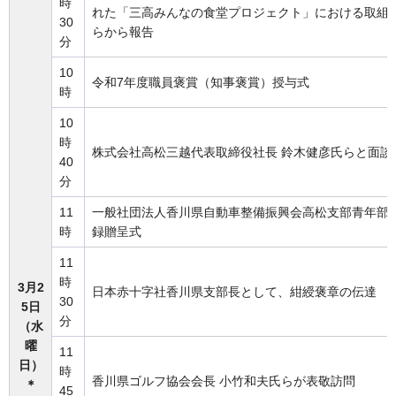
時
れた「三高みんなの食堂プロジェクト」における取組
30
らから報告
分
10
令和7年度職員褒賞（知事褒賞）授与式
時
10
時
株式会社高松三越代表取締役社長 鈴木健彦氏らと面談
40
分
11
一般社団法人香川県自動車整備振興会高松支部青年部
時
録贈呈式
11
時
3月2
日本赤十字社香川県支部長として、紺綬褒章の伝達
30
5日
分
（水
曜
11
日）
時
香川県ゴルフ協会会長 小竹和夫氏らが表敬訪問
＊
45