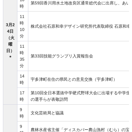
第59回香川用水土地改良区通常総代会に出席し、あい
時
11
時
3月2
株式会社石原和幸デザイン研究所代表取締役 石原和幸
10
4日
分
（火
曜
11
日）
時
第33回技能グランプリ入賞報告会
＊
35
分
14
宇多津町在住の県民との意見交換（宇多津町）
時
17
第10回全日本選抜中学硬式野球大会に出場する中学生硬
時
の選手らが表敬訪問
9
文化芸術局と協議
時
9
農林水産省主催「ディスカバー農山漁村（むら）の宝