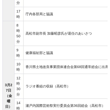
分
17
庁内各部局と協議
時
8
時
高松市副市長 加藤昭彦氏が退任のあいさつ
50
分
9
健康福祉部と協議
時
10
香川県土地改良事業団体連合会第68回通常総会に出席
時
12
時
3月2
ラジオ番組の収録（高松市）
30
7日
分
（金
曜
14
瀬戸内国際芸術祭実行委員会第36回総会（高松市）
日）
時