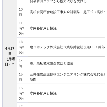
合会香川クラブから協力依頼を受ける
10
高松合同庁舎建設工事安全祈願祭・起工式（高松市
時
11
時3
庁内各部局と協議
0分
13
時3
建ロボテック株式会社代表取締役社長兼CEO 眞部
4月27
5分
日
（月曜
14
香川県広域水道企業団と協議
日）＊
時
15
三井住友建設鉄構エンジニアリング株式会社代表取
時
訪問
15
時2
庁内各部局と協議
0分
17