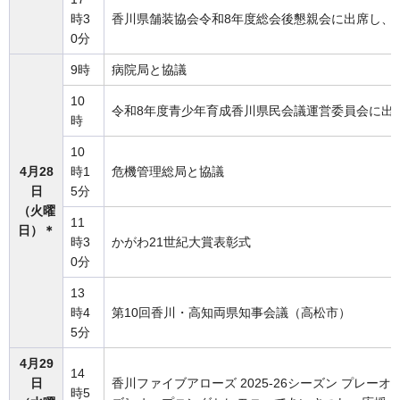
時3
香川県舗装協会令和8年度総会後懇親会に出席し、
0分
9時
病院局と協議
10
令和8年度青少年育成香川県民会議運営委員会に出
時
10
4月28
時1
危機管理総局と協議
日
5分
（火曜
11
日）＊
時3
かがわ21世紀大賞表彰式
0分
13
時4
第10回香川・高知両県知事会議（高松市）
5分
4月29
14
日
香川ファイブアローズ 2025-26シーズン プレー
時5