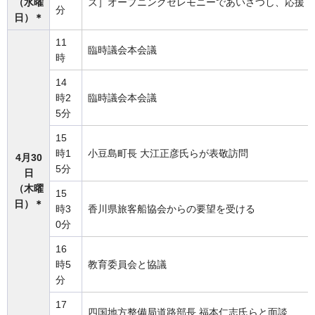
（水曜
ズ］オープニングセレモニーであいさつし、応援（
分
日）＊
11
臨時議会本会議
時
14
時2
臨時議会本会議
5分
15
時1
小豆島町長 大江正彦氏らが表敬訪問
4月30
5分
日
（木曜
15
日）＊
時3
香川県旅客船協会からの要望を受ける
0分
16
時5
教育委員会と協議
分
17
四国地方整備局道路部長 福本仁志氏らと面談