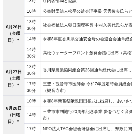
13時
庁内各部局と協議
10時
公益財団法人松平公益会理事長 天雲俊夫氏らと
13時
社会福祉法人朝日園理事長 中村久美代氏らが表
6月26日
30分
（金曜
14時
令和8年度香川県交通安全母の会連合会通常総会
日）＊
14時
高松ウォーターフロント創発会議に出席（高松
30分
13時
香川県農業協同組合第26回通常総代会に出席し
6月27日
30分
（土曜
17時
三豊・観音寺市医師会 令和7年度定時会員総会
日）＊
30分
（観音寺市）
10時
令和8年新嘗祭献穀田田植式に出席し、あいさつ
6月28日
三豊市市制施行20周年記念事業 夢をつなぐ音
（日曜
14時
市）
日）＊
17時
NPO法人TAG会総会研修会に出席し、県政に関