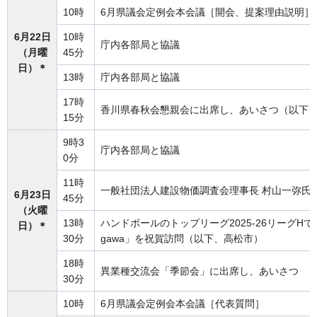
10時
6月県議会定例会本会議［開会、提案理由説明］
6月22日
10時
庁内各部局と協議
（月曜
45分
日）＊
13時
庁内各部局と協議
17時
香川県春秋会懇親会に出席し、あいさつ（以下
15分
9時3
庁内各部局と協議
0分
11時
一般社団法人建設物価調査会理事長 村山一弥氏
6月23日
45分
（火曜
13時
ハンドボールのトップリーグ2025-26リーグHで優勝
日）＊
30分
gawa」を祝賀訪問（以下、高松市）
18時
異業種交流会「季節会」に出席し、あいさつ
30分
10時
6月県議会定例会本会議［代表質問］