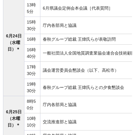
13時
6月県議会定例会本会議［代表質問］
5分
15時
庁内各部局と協議
30分
6月24日
16時
春秋グループ総裁 王煒氏らが表敬訪問
（水曜
日）＊
16時
一般社団法人全国地質調査業協会連合会技術顧問
40分
17時
議会運営委員会懇談会（以下、高松市）
30分
19時
春秋グループ総裁 王煒氏らとの夕食懇談会
30分
8時5
庁内各部局と協議
0分
6月25日
（木曜
10時
交流推進部と協議
日）＊
10分