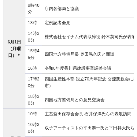
9時40
庁内各部局と協議
分
13時
定例記者会見
14時3
株式会社セイナム代表取締役 鈴木英司氏が表敬
0分
6月1日
（月曜
15時4
四国地方整備局長 奥田晃久氏と面談
日）＊
5分
16時
令和8年度香川県建設事業調整会議
17時2
四国生産性本部 設立70周年記念 交流懇親会
0分
市）
18時3
四国地方整備局との意見交換会
0分
10時
主基斎田保存会会長 石井保洋氏らの表敬訪問
10時3
双子アーティストの平田泰一氏と平田祥大氏ら
0分