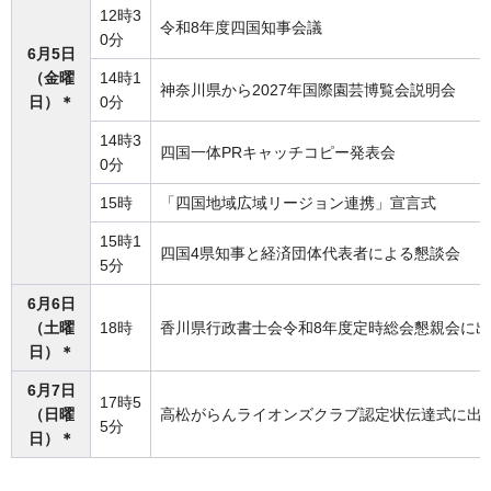
12時3
令和8年度四国知事会議
0分
6月5日
（金曜
14時1
神奈川県から2027年国際園芸博覧会説明会
日）＊
0分
14時3
四国一体PRキャッチコピー発表会
0分
15時
「四国地域広域リージョン連携」宣言式
15時1
四国4県知事と経済団体代表者による懇談会
5分
6月6日
（土曜
18時
香川県行政書士会令和8年度定時総会懇親会に
日）＊
6月7日
17時5
（日曜
高松がらんライオンズクラブ認定状伝達式に出
5分
日）＊