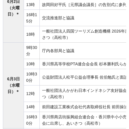
6月2日
13時
故岡田好平氏［元県議会議長］の告別式に参列
（火曜
日）＊
16時1
交流推進部と協議
5分
一般社団法人四国ツーリズム創造機構 2026年
18時
さつ（高松市）
9時30
庁内各部局と協議
分
10時
香川県高等学校PTA連合会会長 杉本勝利氏らが
10時3
公益財団法人松平公益会理事長 佐伯勉氏と面談
6月3日
0分
（水曜
一般社団法人かがわ日本インドネシア友好協会
日）＊
12時
つ（高松市）
14時
前田建設工業株式会社代表取締役社長 前田操治
16時3
香川県商店街振興組合連合会・香川県中小小売
0分
会に出席し、あいさつ（高松市）