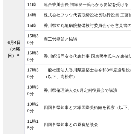
11時
連合香川会長 福家良一氏らから要望を受ける
14時
株式会社フソウ代表取締役社長執行役員 工藤修
15時
香川県立丸亀病院整備検討委員会から意見書の
15時3
商工労働部と協議
6月4日
0分
（木曜
16時3
日）＊
香川経済同友会代表幹事 国東照生氏らが表敬訪
0分
17時3
一般社団法人香川県建築士会令和8年度通常総
0分
（以下、高松市）
18時3
香川県倫理法人会6月定例役員会で講演
0分
10時2
四国各県知事と大塚国際美術館を視察（以下、
0分
11時1
四国各県知事との昼食懇談会
5分