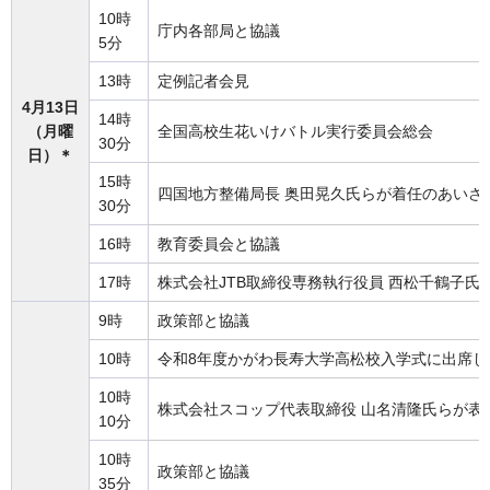
10時
庁内各部局と協議
5分
13時
定例記者会見
4月13日
14時
（月曜
全国高校生花いけバトル実行委員会総会
30分
日）＊
15時
四国地方整備局長 奥田晃久氏らが着任のあいさ
30分
16時
教育委員会と協議
17時
株式会社JTB取締役専務執行役員 西松千鶴子氏
9時
政策部と協議
10時
令和8年度かがわ長寿大学高松校入学式に出席し
10時
株式会社スコップ代表取締役 山名清隆氏らが表
10分
10時
政策部と協議
35分