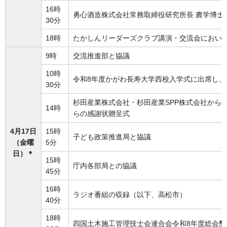
16時
勇心酒造株式会社常務取締役研究所長 農学博士
30分
18時
たかしんリーダーズクラブ講演・交流会におい
9時
交流推進部と協議
10時
令和8年度かがわ長寿大学西校入学式に出席し、
30分
杉田産業株式会社・杉田産業SPP株式会社から
14時
らの感謝状贈呈式
4月17日
15時
子ども政策推進局と協議
（金曜
5分
日）＊
15時
庁内各部局との協議
45分
16時
ラジオ番組の収録（以下、高松市）
40分
18時
四国土木施工管理技士会連合会令和8年度総会懇