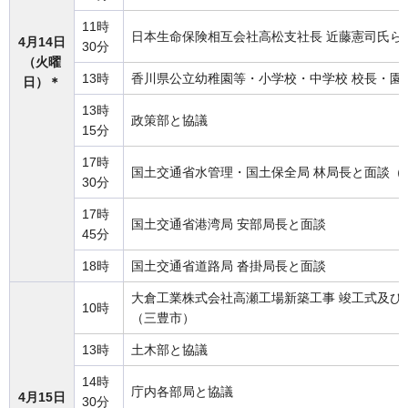
11時
日本生命保険相互会社高松支社長 近藤憲司氏ら
4月14日
30分
（火曜
13時
香川県公立幼稚園等・小学校・中学校 校長・園
日）＊
13時
政策部と協議
15分
17時
国土交通省水管理・国土保全局 林局長と面談（
30分
17時
国土交通省港湾局 安部局長と面談
45分
18時
国土交通省道路局 沓掛局長と面談
大倉工業株式会社高瀬工場新築工事 竣工式及び
10時
（三豊市）
13時
土木部と協議
14時
庁内各部局と協議
4月15日
30分