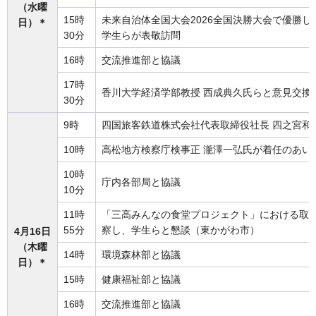
（水曜
15時
未来自治体全国大会2026全国決勝大会で優勝
日）＊
30分
学生らが表敬訪問
16時
交流推進部と協議
17時
香川大学経済学部教授 西成典久氏らと意見交換
30分
9時
四国旅客鉄道株式会社代表取締役社長 四之宮和
10時
高松地方検察庁検事正 瀧澤一弘氏が着任のあい
10時
庁内各部局と協議
10分
11時
「三高みんなの食堂プロジェクト」における取
55分
察し、学生らと懇談（東かがわ市）
4月16日
（木曜
14時
環境森林部と協議
日）＊
15時
健康福祉部と協議
16時
交流推進部と協議