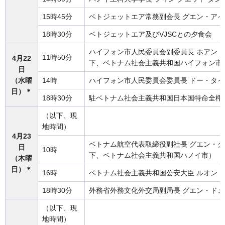
15時45分
ベトジェットエア常務副会長 グエン・ア
18時30分
ベトジェットエア及びVJSCとの夕食会
ハイフォン市人民委員会副委員長 ホアン
11時50分
4月22
下、ベトナム社会主義共和国ハイフォン市
日
（水曜
14時
ハイフォン市人民委員会委員長 ドー・タ
日）＊
18時30分
駐ベトナム社会主義共和国日本国特命全権
（以下、現
地時間）
4月23
ベトナム航空代表取締役副社長 グエン・
日
10時
下、ベトナム社会主義共和国ハノイ市）
（木曜
日）＊
16時
ベトナム社会主義共和国公安大臣 ルオン
18時30分
外務省外務文化外交局副局長 グエン・ド
（以下、現
地時間）