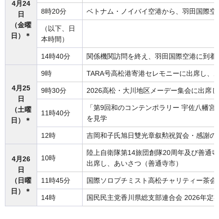
4月24
8時20分
ベトナム・ノイバイ空港から、羽田国際空
日
（金曜
（以下、日
日）＊
本時間）
14時40分
関係機関訪問を終え、羽田国際空港に到着
9時
TARA号高松港寄港セレモニーに出席し、
4月25
9時30分
2026高松・大川地区メーデー集会に出席
日
「第9回和のコンテンポラリー 宇佐八幡宮
（土曜
11時40分
を見学
日）＊
12時
吉岡和子氏旭日雙光章叙勲祝賀会・感謝の
陸上自衛隊第14旅団創隊20周年及び善通
10時
4月26
出席し、あいさつ（善通寺市）
日
（日曜
11時45分
国際ソロプチミスト高松チャリティー茶会
日）＊
14時
国民民主党香川県総支部連合会 2026年