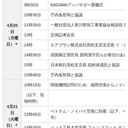
9時30分
KAGAWAアンバサダー委嘱式
10時30分
庁内各部局と協議
11時30分
一般社団法人香川県管工事業協会相談役 
4月20
日
13時
定例記者会見
（月曜
日）＊
14時
エアプサン株式会社高松支店支店長 イ・
14時30分
四国矯正管区長 西岡潔子氏らが着任のあい
15時
日本銀行高松支店長 稲村保成氏と面談
15時40分
庁内各部局と協議
10時10分
関係機関訪問のため、福岡空港からノイバ
（以下、現
地時間）
4月21
ベトナム・ノイバイ空港に到着（以下、ベ
日
12時45分
市）
（火曜
日）＊
14時30分
ハノイ工科大学学長 フィン クエット タ