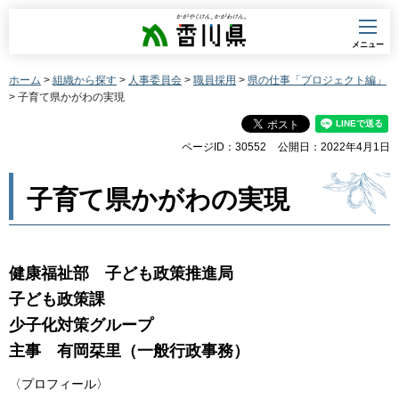
香川県
メニュー
ホーム
>
組織から探す
>
人事委員会
>
職員採用
>
県の仕事「プロジェクト編」
> 子育て県かがわの実現
ページID：30552
公開日：2022年4月1日
子育て県かがわの実現
健康福祉部 子ども政策推進局
子ども政策課
少子化対策グループ
主事 有岡栞里（一般行政事務）
〈プロフィール〉