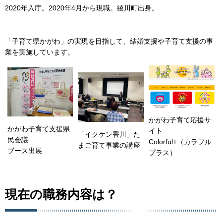
2020年入庁。2020年4月から現職。綾川町出身。
「子育て県かがわ」の実現を目指して、結婚支援や子育て支援の事
業を実施しています。
かがわ子育て応援サ
かがわ子育て支援県
イト
「イクケン香川」た
民会議
Colorful+（カラフル
まご育て事業の講座
ブース出展
プラス）
現在の職務内容は？