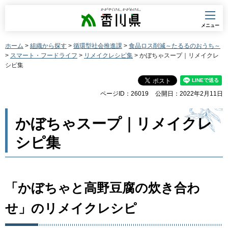
香川県
メニュー
ホーム
>
組織から探す
>
循環型社会推進課
>
食品ロス削減～たるるのおうち～
>
スマート・フードライフ
>
リメイクレシピ集
> かぼちゃスープ｜リメイクレ
シピ集
ページID：26019
公開日：2022年2月11日
かぼちゃスープ｜リメイクレ
シピ集
「かぼちゃと高野豆腐の炊き合わ
せ」のリメイクレシピ