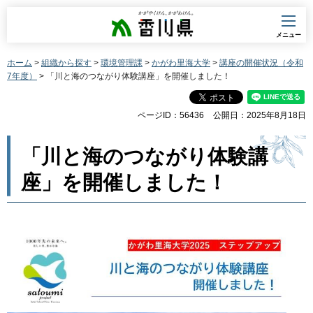
香川県
メニュー
ホーム
>
組織から探す
>
環境管理課
>
かがわ里海大学
>
講座の開催状況（令和
7年度）
> 「川と海のつながり体験講座」を開催しました！
ページID：56436
公開日：2025年8月18日
「川と海のつながり体験講
座」を開催しました！