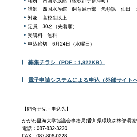
場所 四国水族館（綾歌郡宇多津町）
講師 四国水族館 飼育展示部 魚類課 仙田 
対象 高校生以上
定員 30名（先着順）
受講料 無料
申込締切 6月24日（水曜日）
募集チラシ（PDF：1,822KB）
電子申請システムによる申込（外部サイト
【問合せ先・申込先】
かがわ里海大学協議会事務局(香川県環境森林部環境
電話：087-832-3220
FAX：087-806-0228