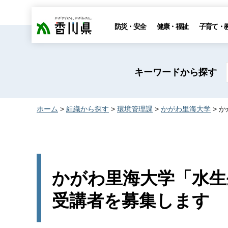
香川県
防災・安全
健康・福祉
子育て・
キーワードから探す
ホーム
>
組織から探す
>
環境管理課
>
かがわ里海大学
> 
かがわ里海大学「水生
受講者を募集します