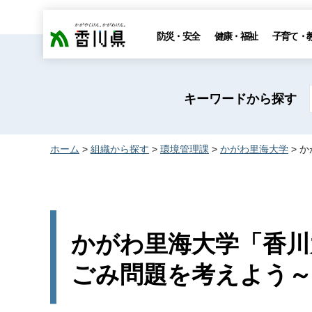
香川県
防災・安全
健康・福祉
子育て・
キーワードから探す
ホーム
>
組織から探す
>
環境管理課
>
かがわ里海大学
> 
かがわ里海大学「香川
ごみ問題を考えよう～