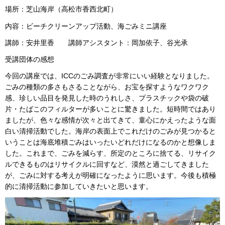
場所：芝山海岸（高松市香西北町）
内容：ビーチクリーンアップ活動、海ごみミニ講座
講師：安井里香 講師アシスタント：岡加依子、谷光承
受講団体の感想
今回の講座では、ICCのごみ調査が非常にいい経験となりました。
ごみの種類の多さもさることながら、お宝を探すようなワクワク
感、珍しい品目を発見した時のうれしさ、プラスチックや袋の破
片・たばこのフィルターが多いことに驚きました。短時間ではあり
ましたが、色々な感情が次々と出てきて、童心にかえったような面
白い清掃活動でした。海岸の表面上でこれだけのごみが見つかると
いうことは海底堆積ごみはいったいどれだけになるのかと想像しま
した。これまで、ごみを減らす、所定のところに捨てる、リサイク
ルできるものはリサイクルに回すなど、漠然と過ごしてきました
が、ごみに対する考えが明確になったように思います。今後も積極
的に清掃活動に参加していきたいと思います。