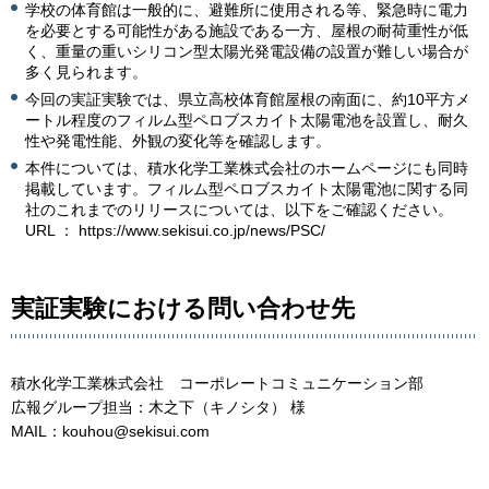
学校の体育館は一般的に、避難所に使用される等、緊急時に電力
を必要とする可能性がある施設である一方、屋根の耐荷重性が低
く、重量の重いシリコン型太陽光発電設備の設置が難しい場合が
多く見られます。
今回の実証実験では、県立高校体育館屋根の南面に、約10平方メ
ートル程度のフィルム型ペロブスカイト太陽電池を設置し、耐久
性や発電性能、外観の変化等を確認します。
本件については、積水化学工業株式会社のホームページにも同時
掲載しています。フィルム型ペロブスカイト太陽電池に関する同
社のこれまでのリリースについては、以下をご確認ください。
URL ： https://www.sekisui.co.jp/news/PSC/
実証実験における問い合わせ先
積水化学工業株式会社 コーポレートコミュニケーション部
広報グループ担当：木之下（キノシタ） 様
MAIL：kouhou@sekisui.com