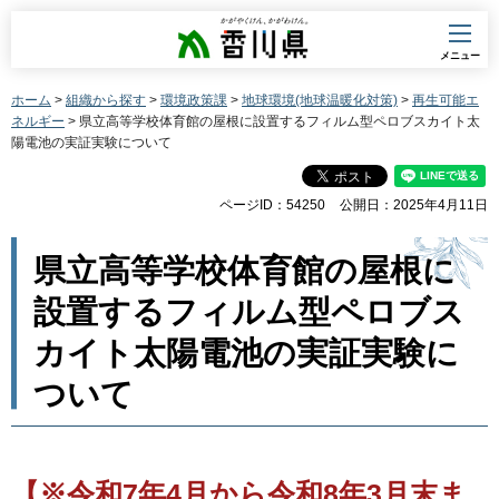
香川県
メニュー
ホーム
>
組織から探す
>
環境政策課
>
地球環境(地球温暖化対策)
>
再生可能エ
ネルギー
> 県立高等学校体育館の屋根に設置するフィルム型ペロブスカイト太
陽電池の実証実験について
ページID：54250
公開日：2025年4月11日
県立高等学校体育館の屋根に
設置するフィルム型ペロブス
カイト太陽電池の実証実験に
ついて
【※令和7年4月から令和8年3月末ま