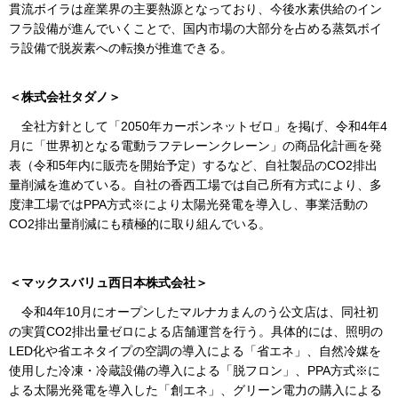
貫流ボイラは産業界の主要熱源となっており、今後水素供給のイン
フラ設備が進んでいくことで、国内市場の大部分を占める蒸気ボイ
ラ設備で脱炭素への転換が推進できる。
＜株式会社タダノ＞
全社方針として「2050年カーボンネットゼロ」を掲げ、令和4年4
月に「世界初となる電動ラフテレーンクレーン」の商品化計画を発
表（令和5年内に販売を開始予定）するなど、自社製品のCO2排出
量削減を進めている。自社の香西工場では自己所有方式により、多
度津工場ではPPA方式※により太陽光発電を導入し、事業活動の
CO2排出量削減にも積極的に取り組んでいる。
＜マックスバリュ西日本株式会社＞
令和4年10月にオープンしたマルナカまんのう公文店は、同社初
の実質CO2排出量ゼロによる店舗運営を行う。具体的には、照明の
LED化や省エネタイプの空調の導入による「省エネ」、自然冷媒を
使用した冷凍・冷蔵設備の導入による「脱フロン」、PPA方式※に
よる太陽光発電を導入した「創エネ」、グリーン電力の購入による