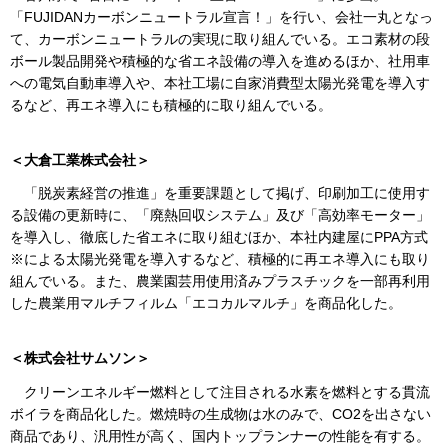
「FUJIDANカーボンニュートラル宣言！」を行い、会社一丸となっ
て、カーボンニュートラルの実現に取り組んでいる。エコ素材の段
ボール製品開発や積極的な省エネ設備の導入を進めるほか、社用車
への電気自動車導入や、本社工場に自家消費型太陽光発電を導入す
るなど、再エネ導入にも積極的に取り組んでいる。
＜大倉工業株式会社＞
「脱炭素経営の推進」を重要課題として掲げ、印刷加工に使用す
る設備の更新時に、「廃熱回収システム」及び「高効率モーター」
を導入し、徹底した省エネに取り組むほか、本社内建屋にPPA方式
※による太陽光発電を導入するなど、積極的に再エネ導入にも取り
組んでいる。また、農業園芸用使用済みプラスチックを一部再利用
した農業用マルチフィルム「エコカルマルチ」を商品化した。
＜株式会社サムソン＞
クリーンエネルギー燃料として注目される水素を燃料とする貫流
ボイラを商品化した。燃焼時の生成物は水のみで、CO2を出さない
商品であり、汎用性が高く、国内トップランナーの性能を有する。