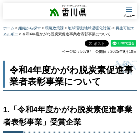
香川県
メニュー
ホーム
>
組織から探す
>
環境政策課
>
地球環境(地球温暖化対策)
>
再生可能エ
ネルギー
> 令和4年度かがわ脱炭素促進事業者表彰事業について
ページID：56797
公開日：2025年9月10日
令和4年度かがわ脱炭素促進事
業者表彰事業について
1.「令和4年度かがわ脱炭素促進事業
者表彰事業」受賞企業