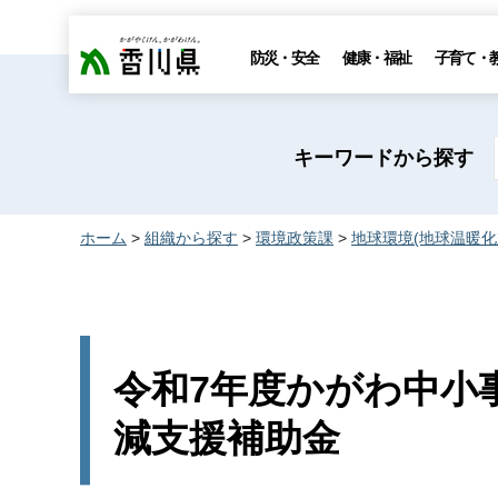
香川県
防災・安全
健康・福祉
子育て・
キーワードから探す
ホーム
>
組織から探す
>
環境政策課
>
地球環境(地球温暖化
令和7年度かがわ中小事
減支援補助金