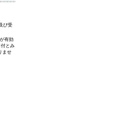
及び受
印が有効
日付とみ
りませ