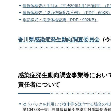
病原体検査の手引き（平成30年1月1日適用）（PD
病原体検査（協力依頼参考文例）（PDF：60KB
別記様式：病原体検査票（PDF：992KB）
香川県感染症発生動向調査委員会
（令
感染症発生動向調査事業等におい
責任者について
ゆうパックを利用して検体等を送付する場合の包装
第104738号香川県健康福祉部感染症対策課長通