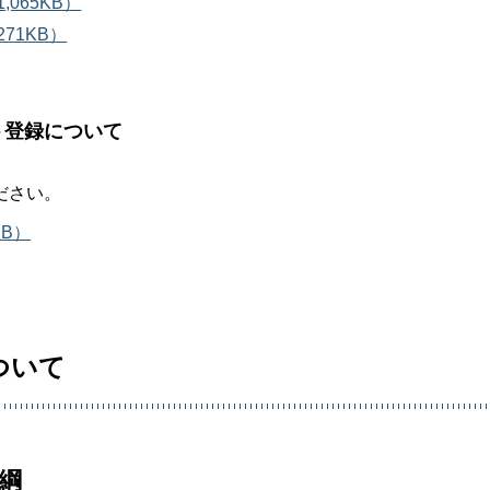
065KB）
71KB）
ト登録について
ださい。
B）
ついて
綱