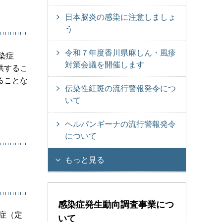
日本脳炎の感染に注意しましょ
う
令和７年度香川県麻しん・風疹
染症
対策会議を開催します
供するこ
ることな
伝染性紅斑の流行警報発令につ
いて
ヘルパンギーナの流行警報発令
について
もっと見る
感染症発生動向調査事業につ
症（定
いて