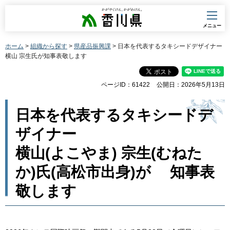
香川県
メニュー
ホーム
>
組織から探す
>
県産品振興課
> 日本を代表するタキシードデザイナー
横山 宗生氏が知事表敬します
ページID：61422
公開日：2026年5月13日
日本を代表するタキシードデ
ザイナー
横山(よこやま) 宗生(むねた
か)氏(高松市出身)が 知事表
敬します