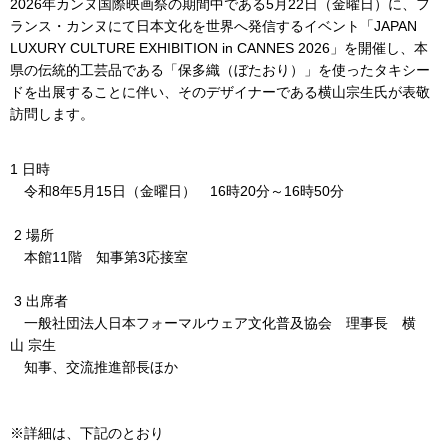
2026年カンヌ国際映画祭の期間中である5月22日（金曜日）に、フ
ランス・カンヌにて日本文化を世界へ発信するイベント「JAPAN
LUXURY CULTURE EXHIBITION in CANNES 2026」を開催し、本
県の伝統的工芸品である「保多織（ぼたおり）」を使ったタキシー
ドを出展することに伴い、そのデザイナーである横山宗生氏が表敬
訪問します。
1 日時
令和8年5月15日（金曜日） 16時20分～16時50分
2 場所
本館11階 知事第3応接室
3 出席者
一般社団法人日本フォーマルウェア文化普及協会 理事長 横
山 宗生
知事、交流推進部長ほか
※詳細は、下記のとおり