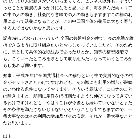
ので、より人の動きがいろいろ出てくる、ビジネス以外も、そうい
ったことが発展のきっかけになると思います。海を挟んだ両エリア
の中の人の動き、社会的な意味での人の動きもますますこの橋の利
用によって活発になることが、この中四国全体の発展に大きく寄与
するんではないかなと思います。
記者:先ほどおっしゃっていた全国の共通料金の件で、今の水準が維
持できるように取り組みたいとおっしゃっていましたが、そのため
に、県として具体的な取組みであったりとか、知事の構想段階で
も、こういったところを県として取り組みたいなっていうところが
もしあれば伺います。
知事：平成26年に全国共通料金への移行という中で実質的な今の料
金がセットされたわけですけれども、その際にも利用の増加が継続
のいわゆる条件になっております。そういう意味で、コロナのこと
は除きますと、順調に条件をほぼ満たすような伸びになってきてい
るわけですけれども、やはりこれが今後とも続いていかないとまた
その条件を満たさないじゃないかということも出てきますので、一
番大事なのはその利用の増加及びその安定、それが一番大事なこと
だと思います。
以上