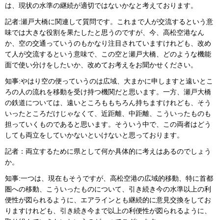
は、現状の水準の継続が適切ではないかなと考えております。
記者:瀬戸大橋に関連して質問です。これまで人が交流するという意
味では大きな役割を果たしたと思うのですが、今、高松空港なん
か、空の交通っていうのもかなり注目されていますけれども、改め
て人が交流するという意味で、この空と瀬戸大橋、どのような機能
面で使い分けをしたいか、改めてお考えをお聞かせください。
知事:やはり空の便っていうのは広域、大まかに申しますと遠いとこ
ろの人の流れを移動を受け持つ機関だと思います。一方、瀬戸大橋
の鉄道については、遠いところももちろん持ちますけれども、そう
いったところだけじゃなくて、近距離、中距離、こういったものも
担っていくものであると思います。そういう中で、この両者はどう
しても両立をしていかないといけないと思っております。
記者：両立するために県として何か具体的に考えはあるのでしょう
か。
知事:一つは、現在もそうですが、高松空港の広域的移動、特に首都
圏への移動、こういったものについて、引き続き今の水準以上の利
便性が図られるように、エアラインとも継続的に意見交換をしてお
りますけれども、引き続き今まで以上の利便性が図られるように、