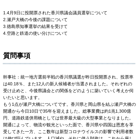
1.4月9日に投開票された香川県議会議員選挙について
2.瀬戸大橋の今後の課題について
3.徳島県知事選挙の結果を受けて
4.空路と鉄道の使い分けについて
質問事項
幹事社：統一地方選前半戦の香川県議選が昨日投開票され、投票率
は40.18％、また12人の新人候補者が当選されました。それぞれの
受け止めと、今後県議会との関係をどのように築いていく考えか伺
いたいと思います。
もう1点が瀬戸大橋についてです。香川県と岡山県を結ぶ瀬戸大橋の
開通から今日10日で35年を迎えました。総事業費は約1兆1,300億
円、道路鉄道併用橋としては世界最大級の大型事業となりました。
開通によって、物流や観光といった面で、香川県や四国は恩恵を享
受してきた一方、ここ数年は新型コロナウイルスの影響で利用者数
は伸び悩んでいます。人口減や、それに伴う財政は、これから厳し