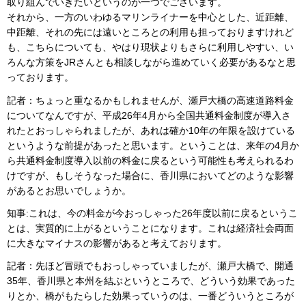
取り組んでいきたいというのが一つでございます。
それから、一方のいわゆるマリンライナーを中心とした、近距離、
中距離、それの先には遠いところとの利用も担っておりますけれど
も、こちらについても、やはり現状よりもさらに利用しやすい、い
ろんな方策をJRさんとも相談しながら進めていく必要があるなと思
っております。
記者：ちょっと重なるかもしれませんが、瀬戸大橋の高速道路料金
についてなんですが、平成26年4月から全国共通料金制度が導入さ
れたとおっしゃられましたが、あれは確か10年の年限を設けている
というような前提があったと思います。ということは、来年の4月か
ら共通料金制度導入以前の料金に戻るという可能性も考えられるわ
けですが、もしそうなった場合に、香川県においてどのような影響
があるとお思いでしょうか。
知事:これは、今の料金が今おっしゃった26年度以前に戻るというこ
とは、実質的に上がるということになります。これは経済社会両面
に大きなマイナスの影響があると考えております。
記者：先ほど冒頭でもおっしゃっていましたが、瀬戸大橋で、開通
35年、香川県と本州を結ぶというところで、どういう効果であった
りとか、橋がもたらした効果っていうのは、一番どういうところが