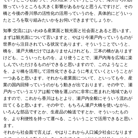
致っていうところも大きく影響があるかなと思うんですけど、その
橋と今後の香川県の活性化の活用っていうのを、具体的にどういっ
たところを取り組みたいかをお伺いできますでしょうか。
知事:交流にはいわゆる産業面と観光面と社会面とあると思います。
まずは観光面について言いますと、やはり今瀬戸内っていうものが
世界から注目されている状況であります。そういうことでいうと、
橋を、瀬戸大橋だけではありませんけれども、三本の橋があります
けども、こういったものを、より使うことで、瀬戸内海を広域に楽
しんでいただけるものができると思いますので、このようなこと
を、より橋を活用して活性化できるように考えていくということが
一つあると思います。それから産業面について、といっても今、産
業の国内回帰っていうのがもう動きが出ております。その中で、瀬
戸内っていうエリアは船で物を運ぶのに非常に恵まれた地域であり
ますので、これから香川はもとより、瀬戸内全般にそういう流れが
出てくると思います。その中で、もちろん瀬戸大橋を使いながら、
いろんな部品ですとか、生産品の輸送ですとか、そういったもの
を、より利便性を持って運べる、こういうことで活用できると思い
ます。
それから社会面で言えば、やはりこれから人口減少社会になります