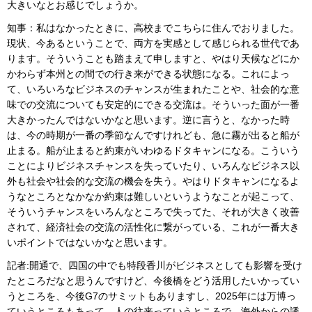
大きいなとお感じでしょうか。
知事：私はなかったときに、高校までこちらに住んでおりました。
現状、今あるということで、両方を実感として感じられる世代であ
ります。そういうことも踏まえて申しますと、やはり天候などにか
かわらず本州との間での行き来ができる状態になる。これによっ
て、いろいろなビジネスのチャンスが生まれたことや、社会的な意
味での交流についても安定的にできる交流は。そういった面が一番
大きかったんではないかなと思います。逆に言うと、なかった時
は、今の時期が一番の季節なんですけれども、急に霧が出ると船が
止まる。船が止まると約束がいわゆるドタキャンになる。こういう
ことによりビジネスチャンスを失っていたり、いろんなビジネス以
外も社会や社会的な交流の機会を失う。やはりドタキャンになるよ
うなところとなかなか約束は難しいというようなことが起こって、
そういうチャンスをいろんなところで失ってた、それが大きく改善
されて、経済社会の交流の活性化に繋がっている、これが一番大き
いポイントではないかなと思います。
記者:開通で、四国の中でも特段香川がビジネスとしても影響を受け
たところだなと思うんですけど、今後橋をどう活用したいかってい
うところを、今後G7のサミットもありますし、2025年には万博っ
ていうところもあって、人の往来っていうところで、海外からの誘