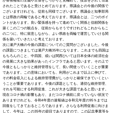
が各候補者の主義や主張をしっかりと見極めて、投票をされて当選
されたことであると受けとめております。県議会との今後の関係で
ございますけれども、従前も同様でございます。県議会と知事部局
とは県政の両輪であると考えております。県議会とは、二つのポイ
ントがあります。良い緊張感を持って進めていく関係と信頼関係を
築くこの二つの観点を、従前からもそうですけれどもこれからもこ
の二つに、特に留意しながら、よい県政を両輪で運営していける関
係を築いていきたいと考えております。
次に瀬戸大橋の今後の課題についてのご質問がございました。今後
の課題につきましては瀬戸大橋35年になります。これまでも四国は
もちろんのこと、中四国、或いは関西ひいては日本全体の経済社会
の発展に大きな効果があったインフラであると思います。その上で
今後ともしっかりと維持管理をして、長い間使っていくことが重要
であります。この意味においても、利用がこれまで以上に伸びて、
その料金収入にもよる維持管理費がしっかりと確保できていくとい
うことが重要であります。今後の課題としても、適切な維持管理、
それを可能にする利用促進、これが大きな課題であると思います。
現在コロナ禍の影響もあり、まだコロナ禍前に戻っていない状況で
ありますけれども、令和4年度の速報値は令和元年度の95％までは
回復をしてきておるところであります。さらなる利用促進に向けま
して、今年は、この35年の節目でありますので、この記念事業等を