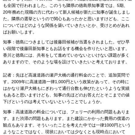
も全国で行われました。このうち隣県の徳島県知事選では、5期、
20年務めた現職の方に代わって新人候補が新たに知事が誕生しまし
た。隣県の選挙というので関心もあったかと思いますけども、ここ
についてはどのような関係を築いていきたいとか、受けとめがあれ
ばお願いします。
知事：徳島につきましては後藤田候補が当選をされました。ぜひ早
い段階で後藤田新知事ともお話をする機会を作りたいと思います。
香川と徳島には、共有をして進めていかないといけない課題が多く
ありますので、そのような場を設けていきたいと考えております。
記者：先ほど高速道路の瀬戸大橋の通行料金のことで、追加質問で
す。2009年に高速道路一律1,000円という政策があって、その時に
はかなり瀬戸大橋もにぎわって通行台数も伸びたというような実績
もあると思いますけども、知事の先ほどのお答えだとそこまでの値
下げというのは考えていないということでしょうか。
知事：高速道路の料金については、フェリーの利用の問題もありま
す。また渋滞の問題もあります。また建設にかかった費用の償還の
観点もあります。そういったことを考えた中では一律1000円という
ようなことではなく、現状においては少なくとも現時点において