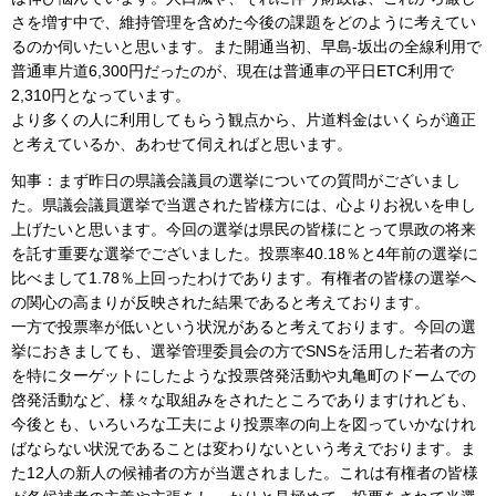
さを増す中で、維持管理を含めた今後の課題をどのように考えてい
るのか伺いたいと思います。また開通当初、早島-坂出の全線利用で
普通車片道6,300円だったのが、現在は普通車の平日ETC利用で
2,310円となっています。
より多くの人に利用してもらう観点から、片道料金はいくらが適正
と考えているか、あわせて伺えればと思います。
知事：まず昨日の県議会議員の選挙についての質問がございまし
た。県議会議員選挙で当選された皆様方には、心よりお祝いを申し
上げたいと思います。今回の選挙は県民の皆様にとって県政の将来
を託す重要な選挙でございました。投票率40.18％と4年前の選挙に
比べまして1.78％上回ったわけであります。有権者の皆様の選挙へ
の関心の高まりが反映された結果であると考えております。
一方で投票率が低いという状況があると考えております。今回の選
挙におきましても、選挙管理委員会の方でSNSを活用した若者の方
を特にターゲットにしたような投票啓発活動や丸亀町のドームでの
啓発活動など、様々な取組みをされたところでありますけれども、
今後とも、いろいろな工夫により投票率の向上を図っていかなけれ
ばならない状況であることは変わりないという考えでおります。ま
た12人の新人の候補者の方が当選されました。これは有権者の皆様