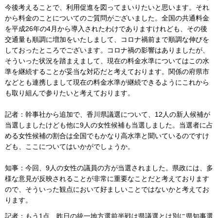
今後考えることで、利用促進を図ってまいりたいと思います。それ
から料金のことについてのご質問がございました。全国の共通料金
を平成26年の4月から導入されたわけでありますけれども、その後
交通量も順調に増加をいたしまして、コロナ禍前まで順調な伸びを
しておったところでございます。コロナ禍の影響はありましたが、
そういった状況を踏まえまして、現在の料金水準についてはこの水
準を継続することが妥当な対応だと考えております。関係の府県市
などとも連携しまして現在の料金水準が継続できるようにこれから
も取り組んで参りたいと考えております。
記者：幹事社から追加で、香川県議選について、12人の新人候補が
当選しましたけども他に9人の女性候補も当選しました。当選者に占
める女性候補の割合は全国でもかなり高水準と聞いているのですけ
ども、ここについてはいかがでしょうか。
知事：今回、9人の女性の議員の方が当選されました。県政には、多
様な意見が反映されることが非常に重要なことだと考えております
ので、そういった観点において好ましいことではないかと考えてお
ります。
記者：もう1点、昨日の統一地方選前半戦は県議選とは別に県知事選