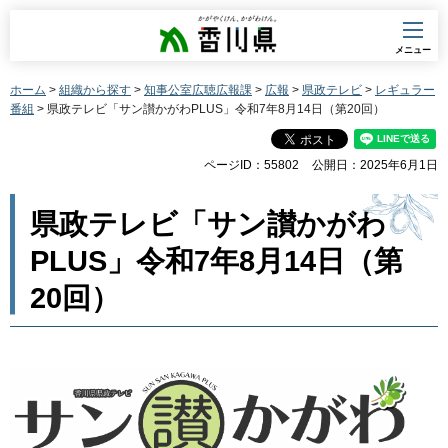
香川県
メニュー
ホーム
>
組織から探す
>
知事公室広聴広報課
>
広報
>
県政テレビ
>
レギュラー
番組
> 県政テレビ「サン讃かがわPLUS」令和7年8月14日（第20回）
ページID：55802
公開日：2025年6月1日
県政テレビ「サン讃かがわ
PLUS」令和7年8月14日（第
20回）