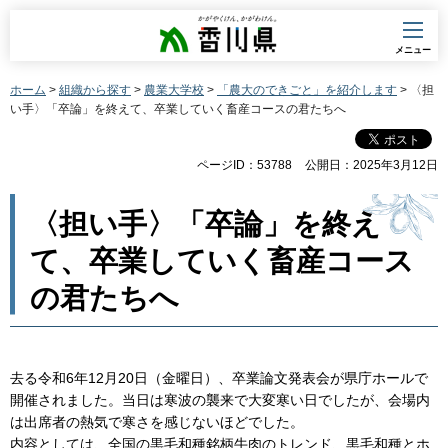
香川県
メニュー
ホーム
>
組織から探す
>
農業大学校
>
「農大のできごと」を紹介します
> 〈担
い手〉「卒論」を終えて、卒業していく畜産コースの君たちへ
ページID：53788
公開日：2025年3月12日
〈担い手〉「卒論」を終え
て、卒業していく畜産コース
の君たちへ
去る令和6年12月20日（金曜日）、卒業論文発表会が県庁ホールで
開催されました。当日は寒波の襲来で大変寒い日でしたが、会場内
は出席者の熱気で寒さを感じないほどでした。
内容としては、全国の黒毛和種銘柄牛肉のトレンド、黒毛和種とホ