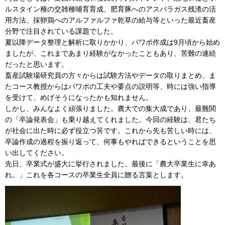
ルスタイン種の交雑種哺育育成、肥育豚へのアスパラガス残渣の活
用方法、採卵鶏へのアルファルファ乾草の給与等といった最近畜産
分野で注目されている課題でした。
夏以降データ整理と解析に取りかかり、パワポ作成は9月頃から始め
ましたが、これまであまり経験がなかったこともあり、苦難の連続
だったと思います。
畜産試験場研究員の方々からは試験方法やデータの取りまとめ、ま
たコース教授からはパワポの工夫や要点の説明等、時には強い指導
を受けて、めげそうになったかも知れません。
しかし、みんなよく頑張りました。農大での集大成であり、最難関
の「卒論発表会」も乗り越えてくれました。今回の経験は、君たち
が社会に出た時に必ず役立つ筈です。これから先も苦しい時には、
卒論作成の過程を振り返って、何事もやればできるということを思
い出してください。
先日、卒業式が盛大に挙行されました。最後に「農大卒業生に幸あ
れ。」これを各コースの卒業生全員に贈る言葉とします。