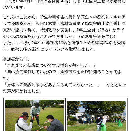
（平成12年2月16日付け基発第66号）により安全衛生教育が定めら
れています。
これらのことから、学生や研修生の農作業安全への啓発とスキルア
ップを図るため、今回は林業・木材製造業労働災害防止協会香川県
支部の協力を得て、特別教育を実施し、1年生全員（28名）がライ
センスの取得を行うことができました。（※既取得者を含む）
また、このほか2年生の希望者10名と研修生の希望者等24名も受講
し、総勢59名が新たにライセンスを取得しました。
参加者からは、
「これまで刈払機について学ぶ機会が無かった。」
「自己流で操作していたので、操作方法を正確に知ることができ
た。」
「身体への防護対策などあまり考えていなかった。」 などといっ
た声が聞かれました。