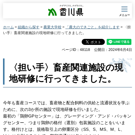
香川県
メニュー
ホーム
>
組織から探す
>
農業大学校
>
「農大のできごと」を紹介します
> 〈担
い手〉畜産関連施設の現地研修に行ってきました。
ページID：48118
公開日：2024年6月4日
〈担い手〉畜産関連施設の現
地研修に行ってきました。
今年も畜産コースでは、畜産物と配合飼料の供給と流通状況を学ぶ
ために、次の3か所の施設で現地研修を行いました。
最初の「鶏卵GPセンター」は、グレーディング・アンド・パッキン
グセンター、つまり鶏卵の格付（選別）包装施設のことをいいま
す。格付けとは、規格取引上の卵重区分（SS、S、MS、M、L、