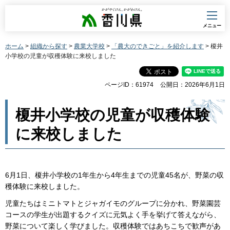
香川県
メニュー
ホーム
>
組織から探す
>
農業大学校
>
「農大のできごと」を紹介します
> 榎井
小学校の児童が収穫体験に来校しました
ページID：61974
公開日：2026年6月1日
榎井小学校の児童が収穫体験
に来校しました
6月1日、榎井小学校の1年生から4年生までの児童45名が、野菜の収
穫体験に来校しました。
児童たちはミニトマトとジャガイモのグループに分かれ、野菜園芸
コースの学生が出題するクイズに元気よく手を挙げて答えながら、
野菜について楽しく学びました。収穫体験ではあちこちで歓声があ