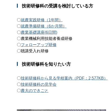
技術研修科の受講を検討している方
〇
就農実践研修（1年間）
〇
就農準備研修（6か月間）
〇
農業基礎講座(6日間)
〇農業機械利用技能者養成研修
〇
フォローアップ研修
〇聴講受入れ研修
技術研修科を知りたい方
〇
技術研修科から見る学校案内（PDF：2,577KB）
〇
技術研修科の見学会
〇
農大のできごと