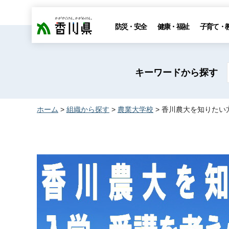
香川県
防災・安全
健康・福祉
子育て・
キーワードから探す
ホーム
>
組織から探す
>
農業大学校
> 香川農大を知りた