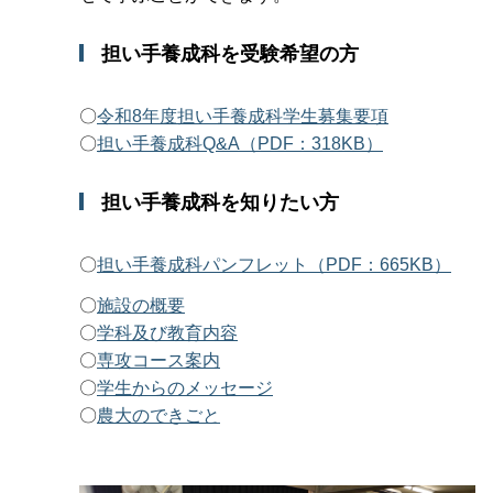
担い手養成科を受験希望の方
〇
令和8年度担い手養成科学生募集要項
〇
担い手養成科Q&A（PDF：318KB）
担い手養成科を知りたい方
〇
担い手養成科パンフレット（PDF：665KB）
〇
施設の概要
〇
学科及び教育内容
〇
専攻コース案内
〇
学生からのメッセージ
〇
農大のできごと