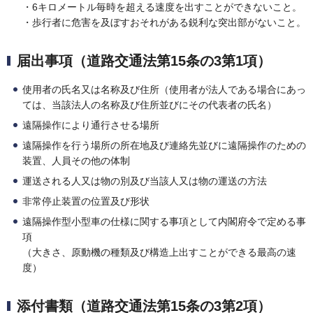
・6キロメートル毎時を超える速度を出すことができないこと。
・歩行者に危害を及ぼすおそれがある鋭利な突出部がないこと。
届出事項（道路交通法第15条の3第1項）
使用者の氏名又は名称及び住所（使用者が法人である場合にあっ
ては、当該法人の名称及び住所並びにその代表者の氏名）
遠隔操作により通行させる場所
遠隔操作を行う場所の所在地及び連絡先並びに遠隔操作のための
装置、人員その他の体制
運送される人又は物の別及び当該人又は物の運送の方法
非常停止装置の位置及び形状
遠隔操作型小型車の仕様に関する事項として内閣府令で定める事
項
（大きさ、原動機の種類及び構造上出すことができる最高の速
度）
添付書類（道路交通法第15条の3第2項）