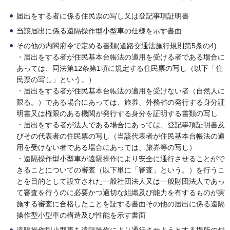
届出をする者に係る住民票の写し又は登記事項証明書
当該届出に係る遠隔操作型小型車の仕様を示す書面
その他の内閣府令で定める書類(道路交通法施行規則第5条の4)
・届出をする者が住民基本台帳法の適用を受ける者である場合に
あっては、同法第12条第1項に規定する住民票の写し（以下「住
民票の写し」という。）
・届出をする者が住民基本台帳法の適用を受けない者（自然人に
限る。）である場合にあっては、旅券、外務省の発行する身分証
明書又は権限のある機関が発行する身分を証明する書類の写し
・届出をする者が法人である場合にあっては、登記事項証明書及
びその代表者の住民票の写し（当該代表者が住民基本台帳法の適
用を受けない者である場合にあっては、旅券等の写し）
・遠隔操作型小型車が遠隔操作により安全に通行させることがで
きることについての審査（以下単に「審査」という。）を行うこ
とを目的として設立された一般社団法人又は一般財団法人であっ
て審査を行うのに必要かつ適切な組織及び能力を有するものが実
施する審査に合格したことを証する書面その他の届出に係る遠隔
操作型小型車の構造及び性能を示す書面