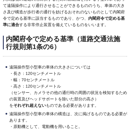
て遠隔操作により通行させることができるもののうち、車体の大き
さ及び構造が歩行者の通行を妨げるおそれのないものとして内閣府
令で定める基準に該当するものであり、かつ、
内閣府令で定める基
準に適合
する非常停止装置を備えているものをいいます。
内閣府令で定める基準（道路交通法施
行規則第1条の6）
遠隔操作型小型車の車体の大きさについては
・長さ：120センチメートル
・幅：70センチメートル
・高さ：120センチメートル
（センサー、カメラその他の通行時の周囲の状況を検知するため
の装置及びヘッドサポートを除いた部分の高さ）
を
それぞれ超えない
ものである必要があります。
遠隔操作型小型車の車体の構造は、次に掲げるものである必要が
あります。
・原動機として、電動機を用いること。