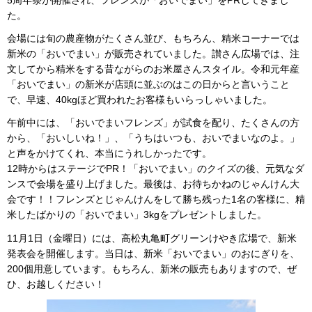
5周年祭が開催され、フレンズが「おいでまい」をPRしてきまし
た。
会場には旬の農産物がたくさん並び、もちろん、精米コーナーでは
新米の「おいでまい」が販売されていました。讃さん広場では、注
文してから精米をする昔ながらのお米屋さんスタイル。令和元年産
「おいでまい」の新米が店頭に並ぶのはこの日からと言いうこと
で、早速、40kgほど買われたお客様もいらっしゃいました。
午前中には、「おいでまいフレンズ」が試食を配り、たくさんの方
から、「おいしいね！」、「うちはいつも、おいでまいなのよ。」
と声をかけてくれ、本当にうれしかったです。
12時からはステージでPR！「おいでまい」のクイズの後、元気なダ
ンスで会場を盛り上げました。最後は、お待ちかねのじゃんけん大
会です！！フレンズとじゃんけんをして勝ち残った1名の客様に、精
米したばかりの「おいでまい」3kgをプレゼントしました。
11月1日（金曜日）には、高松丸亀町グリーンけやき広場で、新米
発表会を開催します。当日は、新米「おいでまい」のおにぎりを、
200個用意しています。もちろん、新米の販売もありますので、ぜ
ひ、お越しください！