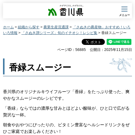
香川県
メニュー
ホーム
>
組織から探す
>
農業生産流通課
>
「さぬきの農産物」おすすめ！いろ
いろ情報
>
「さぬき讃シリーズ」旬のイチオシ！レシピ集
> 香緑スムージー
ページID：56885
公開日：2025年11月15日
香緑スムージー
香川県のオリジナルキウイフルーツ「香緑」をたっぷり使った、爽
やかなスムージーのレシピです。
「香緑」ならではの濃厚な甘みとほどよい酸味が、ひと口で広がる
贅沢な一杯。
朝食やおやつにぴったりの、ビタミン豊富なヘルシードリンクをぜ
ひご家庭でお楽しみください！