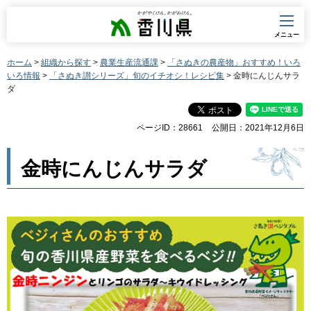
香川県
メニュー
ホーム
>
組織から探す
>
農業生産流通課
>
「さぬきの農産物」おすすめ！いろ
いろ情報
>
「さぬき讃シリーズ」旬のイチオシ！レシピ集
> 金時にんじんサラ
ダ
ページID：28661
公開日：2021年12月6日
金時にんじんサラダ