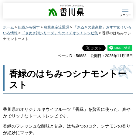
香川県
メニュー
ホーム
>
組織から探す
>
農業生産流通課
>
「さぬきの農産物」おすすめ！いろ
いろ情報
>
「さぬき讃シリーズ」旬のイチオシ！レシピ集
> 香緑のはちみつシ
ナモントースト
ページID：56888
公開日：2025年11月15日
香緑のはちみつシナモントー
スト
香川県のオリジナルキウイフルーツ「香緑」を贅沢に使った、爽や
かでリッチなトーストレシピです。
香緑のフレッシュな酸味と甘み、はちみつのコク、シナモンの香り
が絶妙にマッチ。