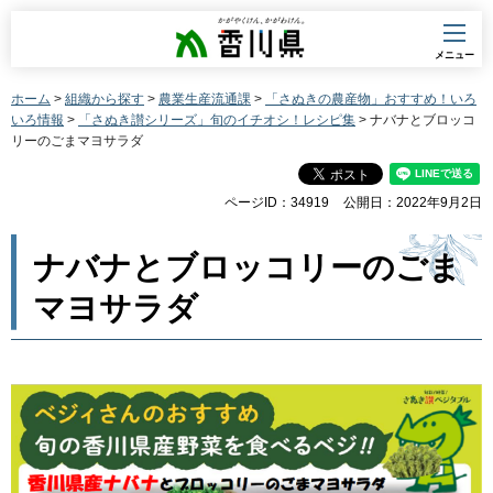
香川県
メニュー
ホーム
>
組織から探す
>
農業生産流通課
>
「さぬきの農産物」おすすめ！いろ
いろ情報
>
「さぬき讃シリーズ」旬のイチオシ！レシピ集
> ナバナとブロッコ
リーのごまマヨサラダ
ページID：34919
公開日：2022年9月2日
ナバナとブロッコリーのごま
マヨサラダ