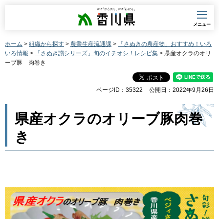
香川県
メニュー
ホーム
>
組織から探す
>
農業生産流通課
>
「さぬきの農産物」おすすめ！いろ
いろ情報
>
「さぬき讃シリーズ」旬のイチオシ！レシピ集
> 県産オクラのオリ
ーブ豚 肉巻き
ページID：35322
公開日：2022年9月26日
県産オクラのオリーブ豚肉巻
き