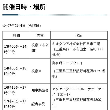
開催日時・場所
令和7年2月4日（火曜日）
時間
内容
場所
キオクシア株式会社四日市工場
視察（非公
13時00分～14
（三重県四日市市山之一色町800
開）
時20分
番地）
御在所ロープウエイ
14時50分～15
視察※
（三重県三重郡菰野町菰野8625 番
時40分
地）
16時15分～17
アクアイグニス イル・ケッチァー
知事懇談会
時20分
ノ ミエーレ
（三重県三重郡菰野町菰野4800-
17時20分～17
記者会見
1）
時30分