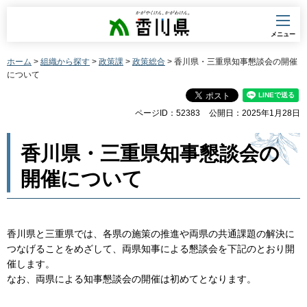
香川県
メニュー
ホーム
>
組織から探す
>
政策課
>
政策総合
> 香川県・三重県知事懇談会の開催
について
ページID：52383
公開日：2025年1月28日
香川県・三重県知事懇談会の
開催について
香川県と三重県では、各県の施策の推進や両県の共通課題の解決に
つなげることをめざして、両県知事による懇談会を下記のとおり開
催します。
なお、両県による知事懇談会の開催は初めてとなります。