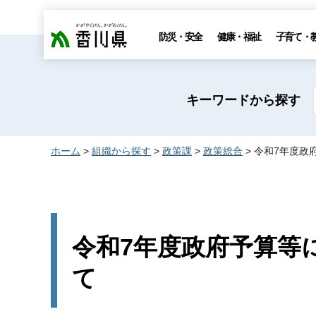
香川県
防災・安全
健康・福祉
子育て・
キーワードから探す
ホーム
>
組織から探す
>
政策課
>
政策総合
> 令和7年度
令和7年度政府予算等
て