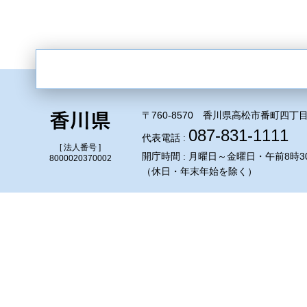
〒760-8570 香川県高松市番町四丁目
087-831-1111
代表電話 :
[ 法人番号 ]
開庁時間 : 月曜日～金曜日・午前8時3
8000020370002
（休日・年末年始を除く）