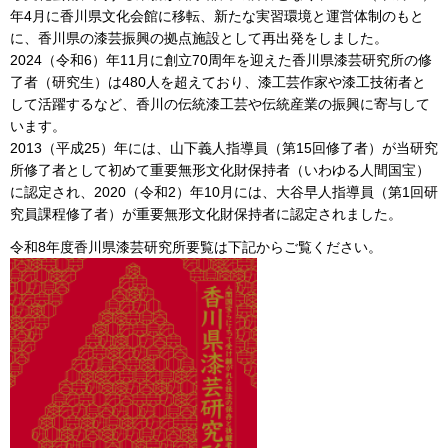
年4月に香川県文化会館に移転、新たな実習環境と運営体制のもと
に、香川県の漆芸振興の拠点施設として再出発をしました。
2024（令和6）年11月に創立70周年を迎えた香川県漆芸研究所の修
了者（研究生）は480人を超えており、漆工芸作家や漆工技術者と
して活躍するなど、香川の伝統漆工芸や伝統産業の振興に寄与して
います。
2013（平成25）年には、山下義人指導員（第15回修了者）が当研究
所修了者として初めて重要無形文化財保持者（いわゆる人間国宝）
に認定され、2020（令和2）年10月には、大谷早人指導員（第1回研
究員課程修了者）が重要無形文化財保持者に認定されました。
令和8年度香川県漆芸研究所要覧は下記からご覧ください。