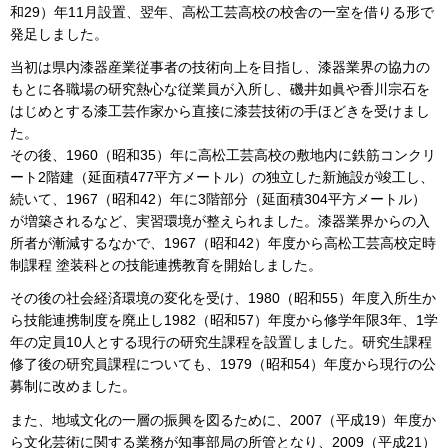
和29）年11月設置、翌年、高松工芸高校の校舎の一室を借りる形で
発足しました。
当初は県内漆器産業従事者の技術向上を目指し、漆器業界の協力の
もとに各職場の研究熱心な従業員が入所し、磯井如眞や香川宗石を
はじめとする漆工芸作家から直接に漆芸技術の手ほどきを受けまし
た。
その後、1960（昭和35）年に高松工芸高校の敷地内に鉄筋コンクリ
ート2階建（延面積477平方メートル）の独立した新施設が竣工し、
続いて、1967（昭和42）年に3階部分（延面積304平方メートル）
が増築されるなど、実習環境が整えられました。漆器業界からの入
所者が漸減するなかで、1967（昭和42）年度から高松工芸高校定時
制課程 塗装科との技能連携教育を開始しました。
その後の社会経済環境の変化を受け、1980（昭和55）年度入所生か
ら技能連携制度を廃止し1982（昭和57）年度から修学年限3年、1学
年の定員10人とする現行の研究生課程を設置しました。研究生課程
修了後の研究員課程についても、1979（昭和54）年度から現行の公
募制に改めました。
また、地域文化の一層の振興を図るために、2007（平成19）年度か
ら文化芸術に関する業務が知事部局の所管となり、2009（平成21）