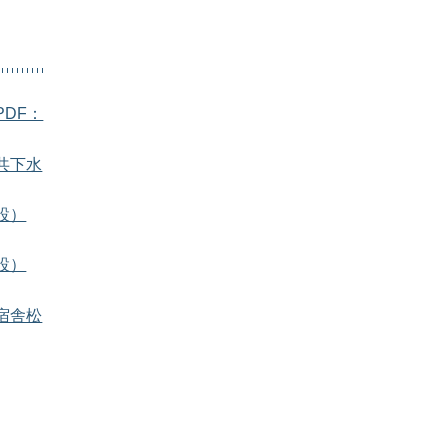
DF：
共下水
設）
設）
宿舎松