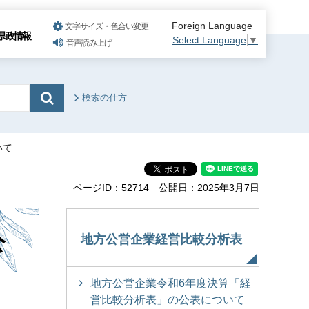
Foreign Language
文字サイズ・色合い変更
県政情報
Select Language
▼
音声読み上げ
検索の仕方
いて
ページID：52714
公開日：2025年3月7日
公
地方公営企業経営比較分析表
地方公営企業令和6年度決算「経
営比較分析表」の公表について