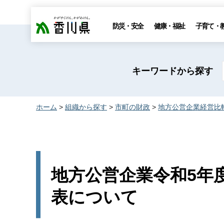
香川県
防災・安全
健康・福祉
子育て・
キーワードから探す
ホーム
>
組織から探す
>
市町の財政
>
地方公営企業経営比
地方公営企業令和5年
表について