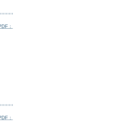
DF：
DF：