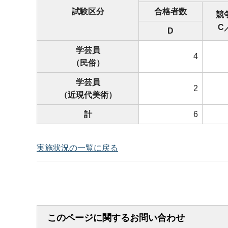
試験区分
合格者数
競
C
D
学芸員
4
（民俗）
学芸員
2
（近現代美術）
計
6
実施状況の一覧に戻る
このページに関するお問い合わせ