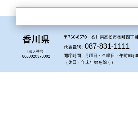
〒760-8570 香川県高松市番町四丁目
087-831-1111
代表電話 :
[ 法人番号 ]
開庁時間 : 月曜日～金曜日・午前8時3
8000020370002
（休日・年末年始を除く）