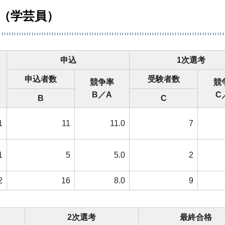
（学芸員）
申込
1次選考
申込者数
受験者数
競争率
競
B／A
C
B
C
1
11
11.0
7
1
5
5.0
2
2
16
8.0
9
2次選考
最終合格