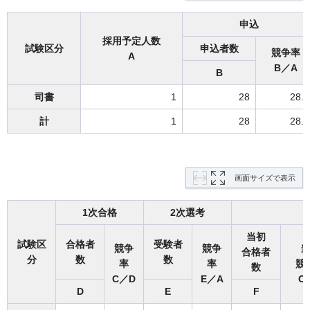
申込
採用予定人数
試験区分
申込者数
競争率
A
B／A
B
司書
1
28
28.0
計
1
28
28.0
画面サイズで表示
1次合格
2次選考
当初
試験区
合格者
受験者
競争
競争
当
合格者
分
数
数
率
率
競
数
C／D
E／A
C
D
E
F