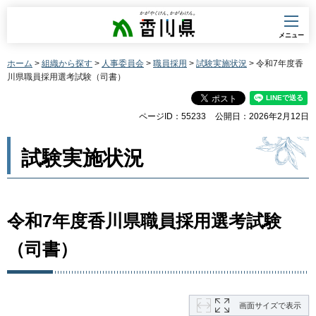
香川県
メニュー
ホーム
>
組織から探す
>
人事委員会
>
職員採用
>
試験実施状況
> 令和7年度香
川県職員採用選考試験（司書）
ページID：55233
公開日：2026年2月12日
試験実施状況
令和7年度香川県職員採用選考試験
（司書）
画面サイズで表示