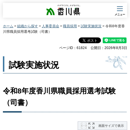
香川県
メニュー
ホーム
>
組織から探す
>
人事委員会
>
職員採用
>
試験実施状況
> 令和8年度香
川県職員採用選考試験（司書）
ページID：61824
公開日：2026年8月3日
試験実施状況
令和8年度香川県職員採用選考試験
（司書）
画面サイズで表示