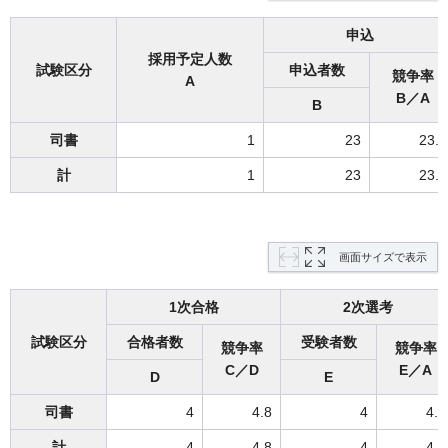
申込
採用予定人数
試験区分
申込者数
競争率
A
B／A
B
司書
1
23
23.0
計
1
23
23.0
画面サイズで表示
1次合格
2次選考
試験区分
合格者数
受験者数
競争率
競争率
C／D
E／A
D
E
司書
4
4.8
4
4.0
計
4
4.8
4
4.0