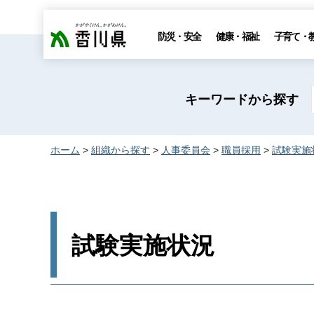
香川県
防災・安全
健康・福祉
子育て・
キーワードから探す
ホーム
>
組織から探す
>
人事委員会
>
職員採用
>
試験実施
試験実施状況