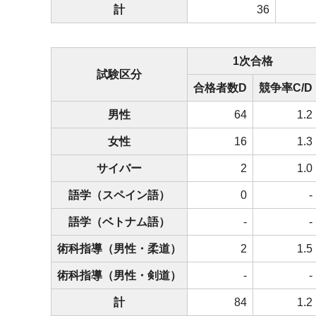
計
36
1次合格
試験区分
合格者数D
競争率C/D
男性
64
1.2
女性
16
1.3
サイバー
2
1.0
語学（スペイン語）
0
-
語学（ベトナム語）
-
-
術科指導（男性・柔道）
2
1.5
術科指導（男性・剣道）
-
-
計
84
1.2