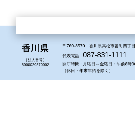
〒760-8570 香川県高松市番町四丁目
087-831-1111
代表電話 :
[ 法人番号 ]
開庁時間 : 月曜日～金曜日・午前8時3
8000020370002
（休日・年末年始を除く）