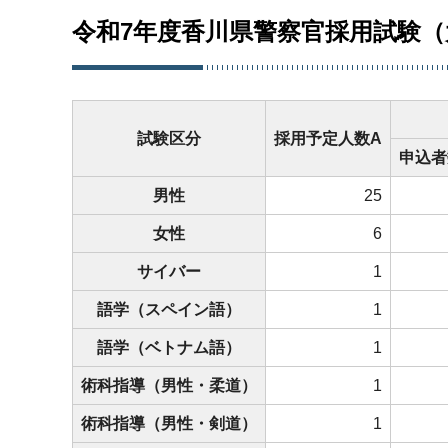
令和7年度香川県警察官採用試験
試験区分
採用予定人数A
申込者
男性
25
女性
6
サイバー
1
語学（スペイン語）
1
語学（ベトナム語）
1
術科指導（男性・柔道）
1
術科指導（男性・剣道）
1