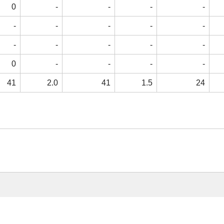
0
-
-
-
-
-
-
-
-
-
-
-
-
-
-
0
-
-
-
-
41
2.0
41
1.5
24