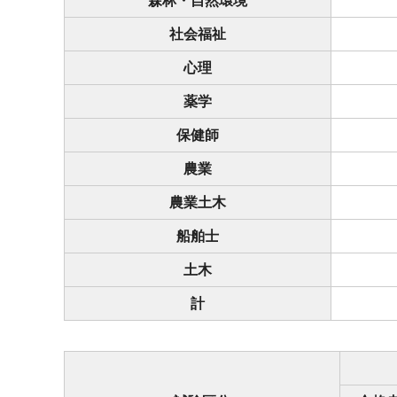
森林・自然環境
社会福祉
心理
薬学
保健師
農業
農業土木
船舶士
土木
計