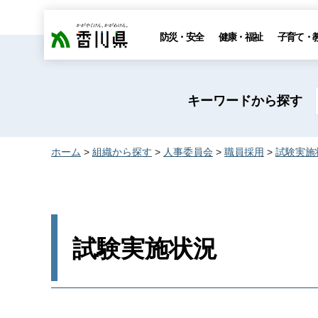
香川県
防災・安全
健康・福祉
子育て・
キーワードから探す
ホーム
>
組織から探す
>
人事委員会
>
職員採用
>
試験実施
試験実施状況