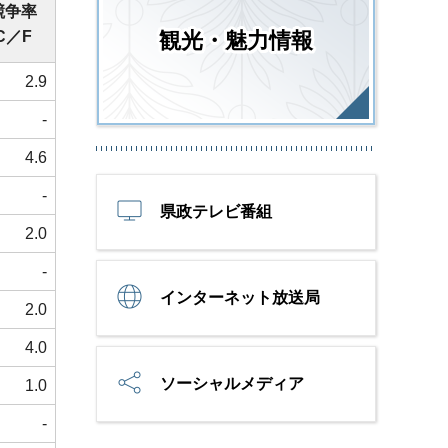
競争率
C／F
観光・魅力情報
2.9
-
4.6
-
県政テレビ番組
2.0
-
インターネット放送局
2.0
4.0
ソーシャルメディア
1.0
-