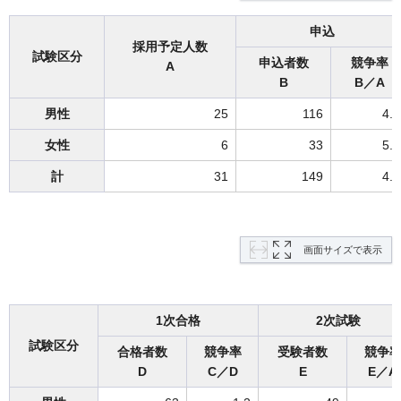
申込
採用予定人数
試験区分
申込者数
競争率
A
B
B／A
男性
25
116
4.6
女性
6
33
5.5
計
31
149
4.8
画面サイズで表示
1次合格
2次試験
試験区分
合格者数
競争率
受験者数
競争
D
C／D
E
E／A