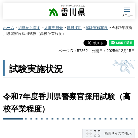
香川県
メニュー
ホーム
>
組織から探す
>
人事委員会
>
職員採用
>
試験実施状況
> 令和7年度香
川県警察官採用試験（高校卒業程度）
ページID：57362
公開日：2025年12月15日
試験実施状況
令和7年度香川県警察官採用試験（高
校卒業程度）
画面サイズで表示