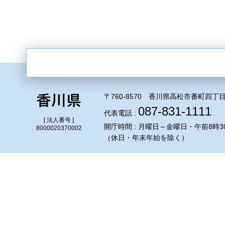
〒760-8570 香川県高松市番町四丁目
087-831-1111
代表電話 :
[ 法人番号 ]
開庁時間 : 月曜日～金曜日・午前8時3
8000020370002
（休日・年末年始を除く）