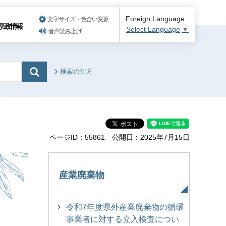
Foreign Language
文字サイズ・色合い変更
県政情報
Select Language
▼
音声読み上げ
検索の仕方
ページID：55861
公開日：2025年7月15日
産業廃棄物
令和7年度県外産業廃棄物の循環
事業者に対する立入検査につい