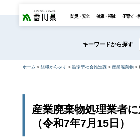
香川県
防災・安全
健康・福祉
子育て・
キーワードから探す
ホーム
>
組織から探す
>
循環型社会推進課
>
産業廃棄物
>
産業廃棄物処理業者に
（令和7年7月15日）