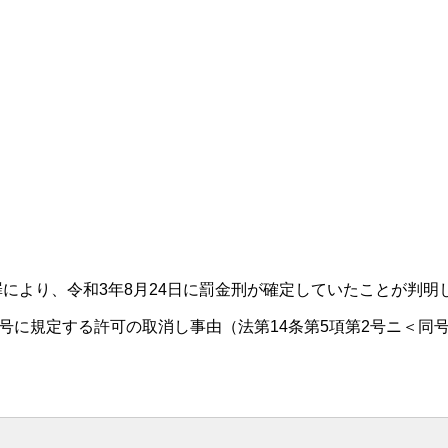
罪により、令和3年8月24日に罰金刑が確定していたことが判明
4号に規定する許可の取消し事由（法第14条第5項第2号ニ＜同