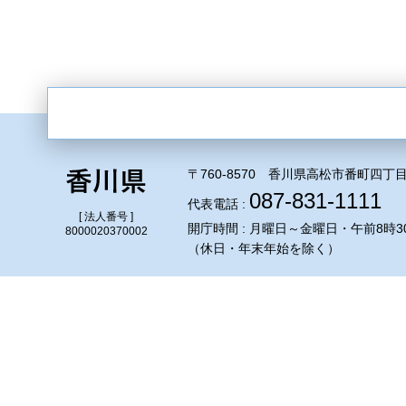
〒760-8570 香川県高松市番町四丁目
087-831-1111
代表電話 :
[ 法人番号 ]
開庁時間 : 月曜日～金曜日・午前8時3
8000020370002
（休日・年末年始を除く）