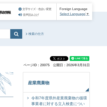
Foreign Language
文字サイズ・色合い変更
県政情報
Select Language
▼
音声読み上げ
検索の仕方
ページID：20075
公開日：2026年3月31日
産業廃棄物
令和7年度県外産業廃棄物の循環
事業者に対する立入検査につい