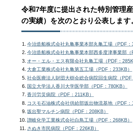
令和7年度に提出された特別管理
の実績）を次のとおり公表します
今治造船株式会社丸亀事業本部丸亀工場（PDF：3
今治造船株式会社丸亀事業本部西多度津事業部（PD
オー・エル・エス有限会社丸亀工場（PDF：285
大倉工業株式会社丸亀第五工場（PDF：233KB）
社会医療法人財団大樹会総合病院回生病院（PDF：
国立大学法人香川大学医学部（PDF：780KB）
香川労災病院（PDF：211KB）
コスモ石油株式会社供給部坂出物流基地（PDF：1
坂出聖マルチン病院（PDF：208KB）
讃岐化学工業株式会社白鳥工場（PDF：268KB）
さぬき市民病院（PDF：226KB）