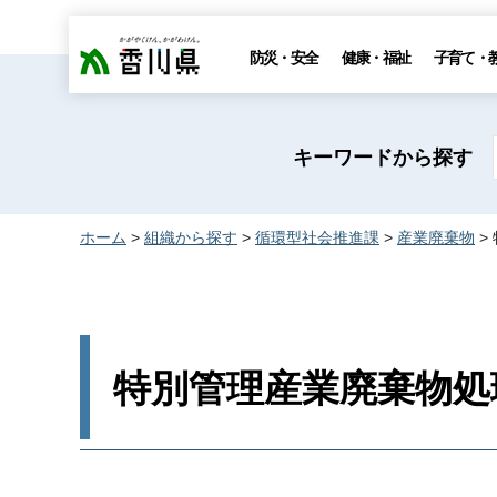
香川県
防災・安全
健康・福祉
子育て・
キーワードから探す
ホーム
>
組織から探す
>
循環型社会推進課
>
産業廃棄物
>
特別管理産業廃棄物処