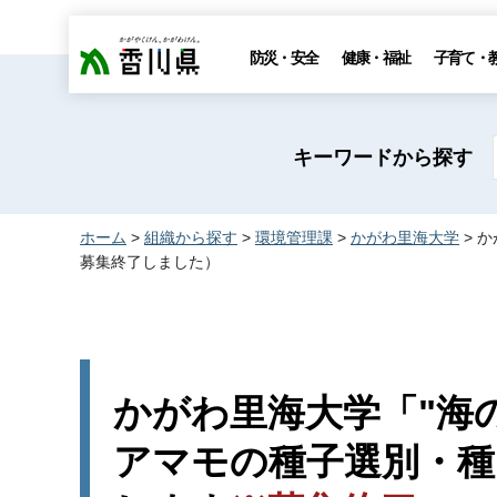
香川県
防災・安全
健康・福祉
子育て・
キーワードから探す
ホーム
>
組織から探す
>
環境管理課
>
かがわ里海大学
> 
募集終了しました）
かがわ里海大学「"海
アマモの種子選別・種