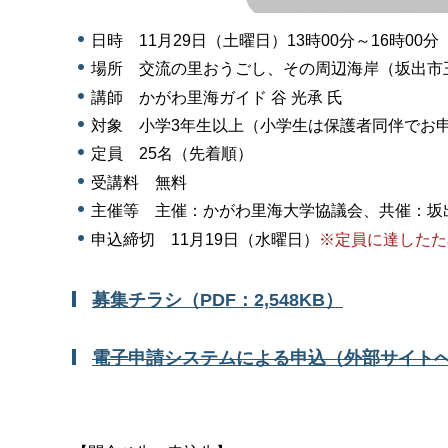
日時 11月29日（土曜日）13時00分～16時00分
場所 交流の里おうごし、その周辺海岸（坂出市
講師 かがわ里海ガイド 谷 光承 氏
対象 小学3年生以上（小学生は保護者同伴でお
定員 25名（先着順）
受講料 無料
主催等 主催：かがわ里海大学協議会、共催：坂
申込締切 11月19日（水曜日）
※定員に達したた
募集チラシ（PDF：2,548KB）
電子申請システムによる申込（外部サイト