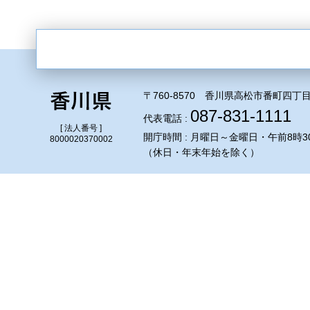
〒760-8570 香川県高松市番町四丁目
087-831-1111
代表電話 :
[ 法人番号 ]
開庁時間 : 月曜日～金曜日・午前8時3
8000020370002
（休日・年末年始を除く）