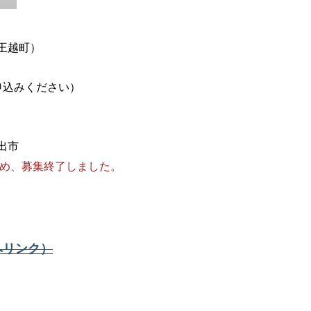
王越町）
申込みください）
出市
め、募集終了しました。
へリンク）