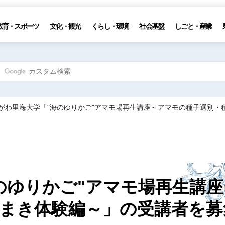
教育・スポーツ
文化・観光
くらし・環境
社会基盤
しごと・産業
かがわ里海大学「"海のゆりかご"アマモ場再生講座～アマモの種子選別
のゆりかご"アマモ場再生講座
まき体験編～」の受講者を募