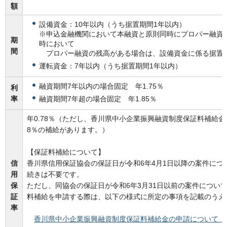
額
設備資金：10年以内（うち据置期間1年以内）
※申込金融機関において本融資と原則同時にプロパー融資
期
時において
間
プロパー融資の残高がある場合は、設備資金に係る据置期
運転資金：7年以内（うち据置期間1年以内）
融資期間7年以内の場合固定 年1.75％
利
融資期間7年超の場合固定 年1.85％
率
年0.78％（ただし、香川県中小企業振興融資制度保証料補給金
8％の補給があります。）
【保証料補給について】
信
香川県信用保証協会の保証日が令和6年4月1日以降の案件につ
用
続きは不要です。
保
ただし、同協会の保証日が令和6年3月31日以前の案件につい
証
料補給を申請する際は、以下の様式に所定の事項を記載のうえ
率
香川県中小企業振興融資制度保証料補給金の申請について（要