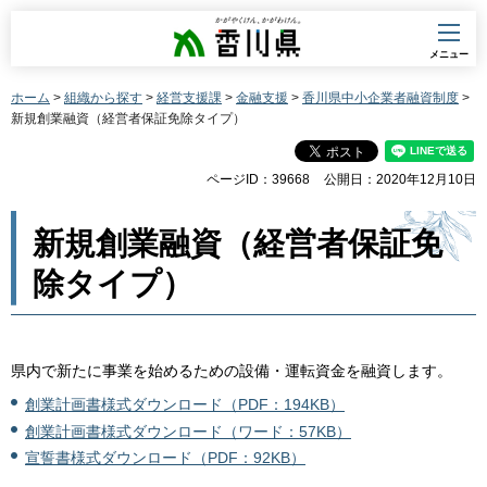
香川県
メニュー
ホーム
>
組織から探す
>
経営支援課
>
金融支援
>
香川県中小企業者融資制度
>
新規創業融資（経営者保証免除タイプ）
ページID：39668
公開日：2020年12月10日
新規創業融資（経営者保証免
除タイプ）
県内で新たに事業を始めるための設備・運転資金を融資します。
創業計画書様式ダウンロード（PDF：194KB）
創業計画書様式ダウンロード（ワード：57KB）
宣誓書様式ダウンロード（PDF：92KB）