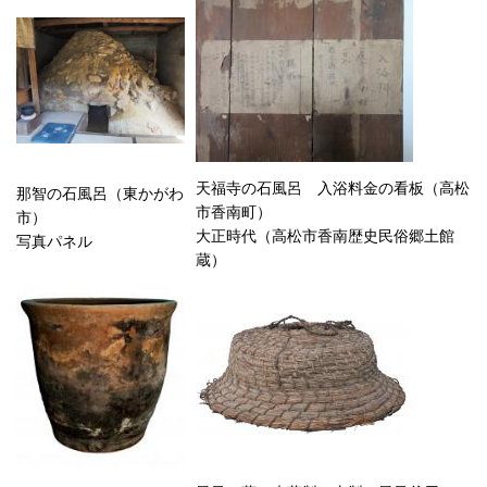
天福寺の石風呂
入
浴料金の看板（高松
那智の石風呂（東かがわ
市香南町）
市）
大正時代（高松市香南歴史民俗郷土館
写真パネル
蔵）