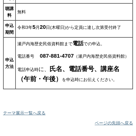
聴講
無料
料
申込
5
20
令和3年
月
日(木曜日)から定員に達し次第受付終了
期間
電話
瀬戸内海歴史民俗資料館まで
での申込。
0
87-881-4707
電話番号
（瀬戸内海歴史民俗資料館）
申込
方法
氏名、電話番号、講座名
に、
電話申込時
（午前・午後）
を申込時にお伝えください。
テーマ展示一覧へ戻る
ページの先頭へ戻る