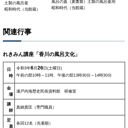
風呂の蓋（麦藁製）土製の風呂釜用
土製の風呂釜
昭和時代（当館蔵）
昭和時代（当館蔵）
関連行事
れきみん講座「香川の風呂文化」
6
26
令和3年
月
日(土曜日)
日
午前の部10時～11時、午後の部13時30分～14時30分
時
会
瀬戸内海歴史民俗資料館
研
修室
場
講
真鍋貴匡（専門職員）
師
定
各回12名（先着順）
員