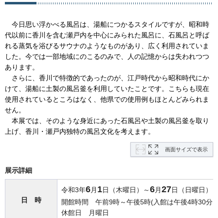
今
日思い浮かべる風呂は、湯船につかるスタイルですが、昭和時
代以前に香川を含む瀬戸内を中心にみられた風呂に、石風呂と呼ば
れる蒸気を浴びるサウナのようなものがあり、広く利用されていま
した。今では一部地域にのこるのみで、人の記憶からは失われつつ
あります。
さ
らに、香川で特徴的であったのが、江戸時代から昭和時代にか
けて、湯船に土製の風呂釜を利用していたことです。こちらも現在
使用されているところはなく、他県での使用例もほとんどみられま
せん。
本
展では、そのような身近にあった石風呂や土製の風呂釜を取り
上げ、香川・瀬戸内独特の風呂文化を考えます。
画面サイズで表示
展示詳細
6
1
6
27
令和3年
月
日（木曜日）～
月
日（日曜日）
日
時
開館時間
午
前9時～午後5時(入館は午後4時30分ま
休館日
月
曜日