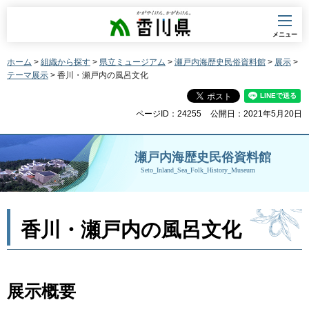
香川県
メニュー
ホーム
>
組織から探す
>
県立ミュージアム
>
瀬戸内海歴史民俗資料館
>
展示
>
テーマ展示
> 香川・瀬戸内の風呂文化
ページID：24255
公開日：2021年5月20日
瀬戸内海歴史民俗資料館
Seto_Inland_Sea_Folk_History_Museum
香川・瀬戸内の風呂文化
展示概要